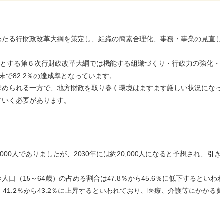
望
わたる行財政改革大綱を策定し、組織の簡素合理化、事務・事業の見直
間とする第６次行財政改革大綱では機能する組織づくり・行政力の強化・
末
で82.2％の達成率となっています。
求められる一方で、地方財政を取り巻く環境はますます厳しい状況にな
ていく必要があります。
,000人でありましたが、2030年には約20,000人になると予想され
口（15～64歳）の占める割合は47.8％から45.6％に低下すると
41.2％から43.2％に上昇するといわれており、医療、介護等にかか