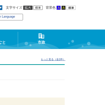
文字サイズ
背景色
n Language
ごと
市政
もっと見る（全2件）