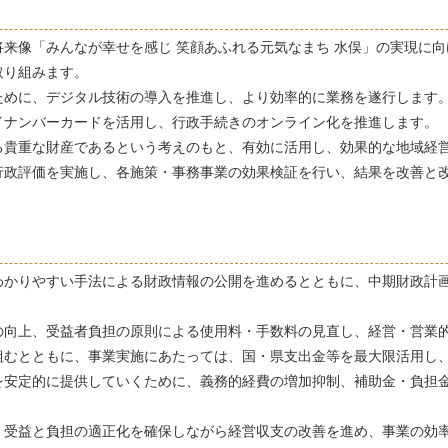
来像「みんなが幸せを感じ 笑顔あふれる元気なまち 水俣」の実現に
取り組みます。
ために、デジタル技術の導入を推進し、より効率的に業務を遂行
します
イナンバーカードを活用し、行政手続きのオンライン化を推進
します。
る貴重な財産であるという考えのもと、有効に活用し、効果的な地域経
行政評価を実施し、各施策・事務事業の効果検証を行い、結果を改善と
わかりやすい手法による財政情報の公開を進めるとともに、中期財政計
の向上、受益者負担の原則による使用料・手数料の見直し、経営・営業
組むとともに、事業実施にあたっては、国・県支出金等を最大限活用し
を安定的に提供していくために、義務的経費の増加抑制、補助金・負担
、受益と負担の適正化を確保しながら経営収支の改善を進め、事業の効