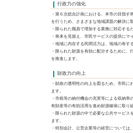
行政力の強化
・第６次総合計画における、本市の目指す将
を行うため、さまざまな地域課題の解決に
・限られた職員で増加する業務に対応する
・将来を見据え、市民サービスの提供にマ
・地域に内在する民間活力は、地域の有す
・限られた財源を有効に配分するために、
を推進します。
財政力の向上
・財政の透明性の向上を図るため、市民に
ます。
・市税等の納付機会の充実等による収納率
有財産等の有効活用を進め財源確保に取り
・限られた財源の中で必要な公共サービス
ます。
・特別会計、公営企業等の経営については