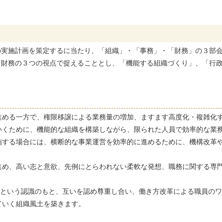
実施計画を策定するに当たり、「組織」・「事務」・「財務」の３部会
財務の３つの視点で捉えることとし、「機能する組織づくり」、「行政
進める一方で、権限移譲による業務量の増加、ますます高度化・複雑化
いくために、機能的な組織を構築しながら、限られた人員で効率的な業
施する場合には、横断的な事業運営を効率的に進めるために、機構改革
進め、高い志と意欲、先例にとらわれない柔軟な発想、職務に関する専
るという認識のもと、互いを認め尊重し合い、働き方改革による職員の
ワ
ていく組織風土を築きます。