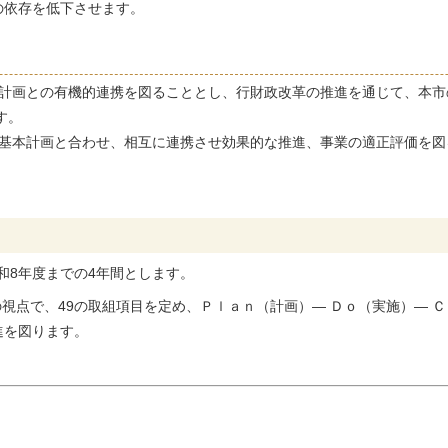
の依存を低下させます。
計画との有機的連携を図ることとし、行財政改革の推進を通じて、本市
す。
基本計画と合わせ、相互に連携させ効果的な推進、事業の適正評価を図
和8年度までの4年間とします。
点で、49の取組項目を定め、Ｐｌａｎ（計画）― Ｄｏ（実施）― Ｃ
進を図ります。