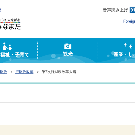
音声読み上げ
俣
Foreig
観光
産業・し
・福祉・子育て
財政
＞
行財政改革
＞ 第7次行財政改革大綱