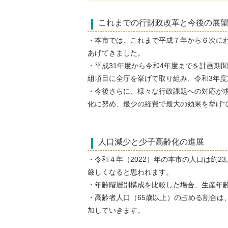
これまでの行財政改革と今後の展
・本市では、これまで平成７年から６次に
あげてきました。
・平成31年度から令和4年度までを計画期
組項目に全庁を挙げて取り組み、
令和3年度
・今後さらに、様々な行政課題への対応が
化に努め、最少の経費で最大の効果を挙げ
人口減少と少子高齢化の進展
・令和４年（2022）年の本市の人口は約23
厳しくなると思われます。
・年齢階層別構成を比較した場合、生産年齢人
・高齢者人口（65歳以上）の占める割合は、
加していきます。