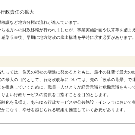
の行政責任の拡大
限移譲など地方分権の流れが進んでいます。
から地方への財政移転が行われましたが、事業実施計画や決算等を踏ま
、感染収束後、早期に地方財政の歳出構造を平時に戻す必要があります
たっては、住民の福祉の増進に努めるとともに、最小の経費で最大の
の最大の目的として、行財政改革については、先の「改革の背景」で
営を推進していくために、職員一人ひとりが経営意識と危機意識をもっ
よりよい行政サービスの提供を目指すことを目的とします。
齢化を見据え、あらゆる行政サービスや公共施設・インフラにおいて
豊かになり、幸せを感じられる取組を推進していく必要があります。