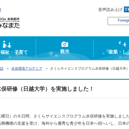
音声読み上げ
俣
Foreig
観光
産業・し
・福祉・子育て
設
＞
水俣環境アカデミア
＞ さくらサイエンスプログラム水俣研修（日越大学
水俣研修（日越大学）を実施しました！
（土曜日）の６日間、さくらサイエンスプログラム水俣研修を実施しまし
興機構の支援を受け、海外から優秀な青少年を日本へ招へいし、日本