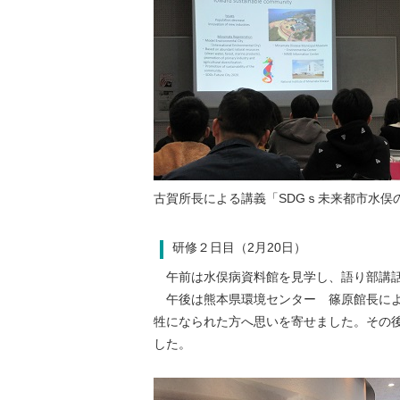
古賀所長による講義「SDGｓ未来都市水俣
研修２日目（2月20日）
午前は水俣病資料館を見学し、語り部講話
午後は熊本県環境センター 篠原館長によ
牲になられた方へ思いを寄せました。その
した。