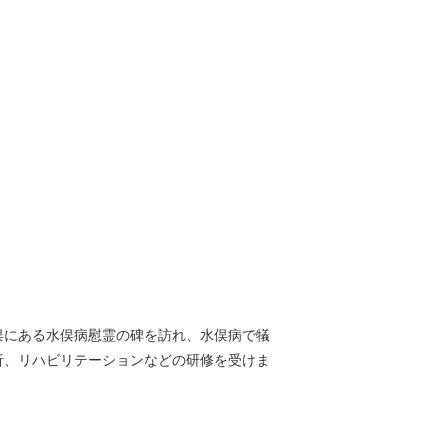
俣にある水俣病慰霊の碑を訪れ、水俣病で犠
析、リハビリテーションなどの研修を受けま