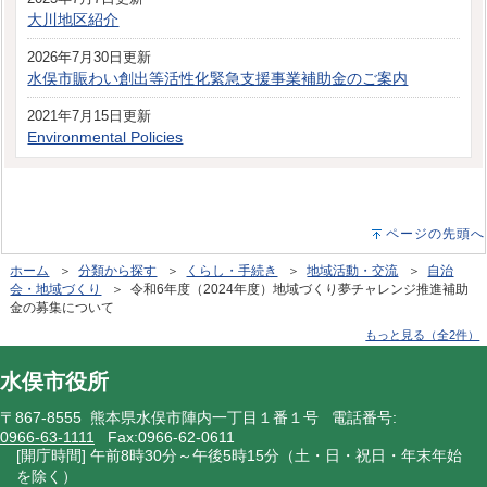
大川地区紹介
2026年7月30日更新
水俣市賑わい創出等活性化緊急支援事業補助金のご案内
2021年7月15日更新
Environmental Policies
ページの先頭へ
ホーム
＞
分類から探す
＞
くらし・手続き
＞
地域活動・交流
＞
自治
会・地域づくり
＞ 令和6年度（2024年度）地域づくり夢チャレンジ推進補助
金の募集について
もっと見る（全2件）
水俣市役所
〒867-8555 熊本県水俣市陣内一丁目１番１号 電話番号:
0966-63-1111
Fax:0966-62-0611
[開庁時間] 午前8時30分～午後5時15分（土・日・祝日・年末年始
を除く）