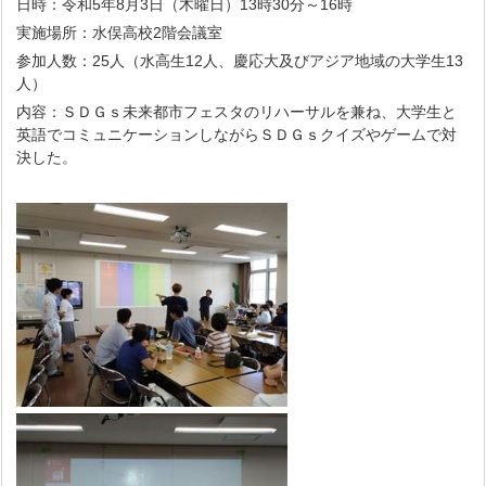
日時：令和5年8月3日（木曜日）13時30分～16時
実施場所：水俣高校2階会議室
参加人数：25人（水高生12人、慶応大及びアジア地域の大学生13
人）
内容：ＳＤＧｓ未来都市フェスタのリハーサルを兼ね、大学生と
英語でコミュニケーションしながらＳＤＧｓクイズやゲームで対
決した。