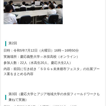
第2回
日時：令和5年7月12日（火曜日）16時～16時50分
実施場所：慶応義塾大学⇔水俣高校（オンライン）
参加人数：22人（水高生20人、慶応大生2人）
内容：前回に引き続き「ＳＤＧｓ未来都市フェスタ」の出展ブー
ス案をまとめる内容
第3回（慶応大学とアジア地域大学の水俣フィールドワークも
兼ねて実施）