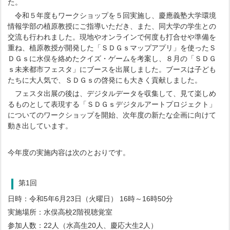
た。
令和５年度もワークショップを５回実施し、慶應義塾大学環境
情報学部の植原教授にご指導いただき、また、同大学の学生との
交流も行われました。現地やオンラインで何度も打合せや準備を
重ね、植原教授が開発した「ＳＤＧｓマップアプリ」を使ったＳ
ＤＧｓに水俣を絡めたクイズ・ゲームを考案し、８月の「ＳＤＧ
ｓ未来都市フェスタ」にブースを出展しました。ブースは子ども
たちに大人気で、ＳＤＧｓの啓発にも大きく貢献しました。
フェスタ出展の後は、デジタルデータを収集して、見て楽しめ
るものとして表現する「ＳＤＧｓデジタルアートプロジェクト」
についてのワークショップを開始、次年度の新たな企画に向けて
動き出しています。
今年度の実施内容は次のとおりです。
第1回
日時：令和5年6月23日（火曜日） 16時～16時50分
実施場所：水俣高校2階視聴覚室
参加人数：22人（水高生20人、慶応大生2人）