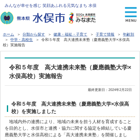
みんなが幸せを感じ 笑顔あふれる元気なまち 水俣
ホーム
＞
分類から探す
＞
健康・福祉・子育て
＞
子育て情報
＞
年齢別
＞
中学・高校生
＞ 令和５年度 高大連携未来塾（慶應義塾大学×水俣高
校）実施報告
令和５年度 高大連携未来塾（慶應義塾大学×
水俣高校）実施報告
最終更新日：
2024年2月22日
令和５年度 高大連携未来塾（慶應義塾大学×水俣高
校）を実施しました
地域内外の連携により、地域の未来を担う人材を育成すること
を目的とし、水俣市と連携・協力に関する協定を締結している慶
應義塾大学と水俣高校による「高大連携未来塾」を開催しまし