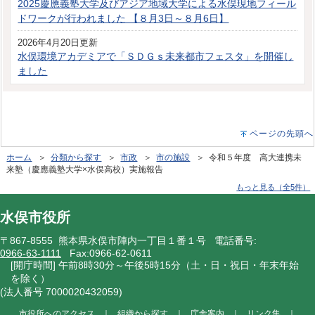
2025慶應義塾大学及びアジア地域大学による水俣現地フィール
ドワークが行われました 【８月3日～８月6日】
2026年4月20日更新
水俣環境アカデミアで「ＳＤＧｓ未来都市フェスタ」を開催し
ました
ページの先頭へ
ホーム
＞
分類から探す
＞
市政
＞
市の施設
＞ 令和５年度 高大連携未
来塾（慶應義塾大学×水俣高校）実施報告
もっと見る（全5件）
水俣市役所
〒867-8555 熊本県水俣市陣内一丁目１番１号 電話番号:
0966-63-1111
Fax:0966-62-0611
[開庁時間] 午前8時30分～午後5時15分（土・日・祝日・年末年始
を除く）
(法人番号 7000020432059)
市役所へのアクセス
｜
組織から探す
｜
庁舎案内
｜
リンク集
｜