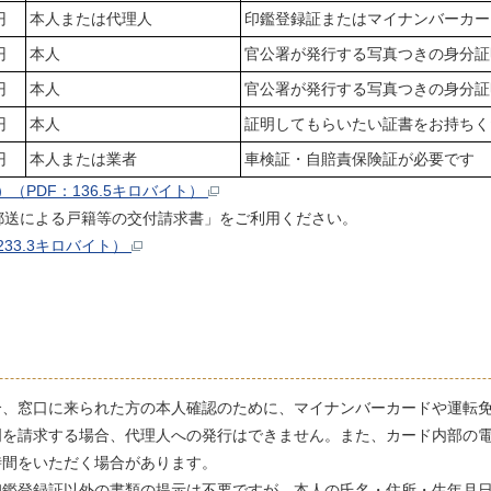
円
本人または代理人
印鑑登録証またはマイナンバーカー
円
本人
官公署が発行する写真つきの身分証
円
本人
官公署が発行する写真つきの身分証
円
本人
証明してもらいたい証書をお持ちく
円
本人または業者
車検証・自賠責保険証が必要です
PDF：136.5キロバイト）
郵送による戸籍等の交付請求書」をご利用ください。
33.3キロバイト）
合、窓口に来られた方の本人確認のために、マイナンバーカードや運転
明を請求する場合、代理人への発行はできません。また、カード内部の
時間をいただく場合があります。
印鑑登録証以外の書類の提示は不要ですが、本人の氏名・住所・生年月