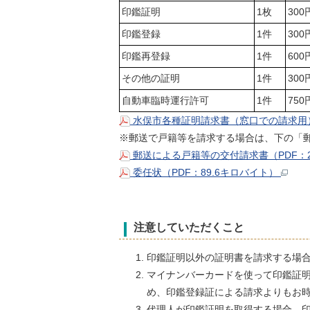
印鑑証明
1枚
300
印鑑登録
1件
300
印鑑再登録
1件
600
その他の証明
1件
300
自動車臨時運行許可
1件
750
水俣市各種証明請求書（窓口での請求用）（
※郵送で戸籍等を請求する場合は、下の「
郵送による戸籍等の交付請求書（PDF：2
委任状（PDF：89.6キロバイト）
注意していただくこと
印鑑証明以外の証明書を請求する場
マイナンバーカードを使って印鑑証
め、印鑑登録証による請求よりもお
代理人が印鑑証明を取得する場合、