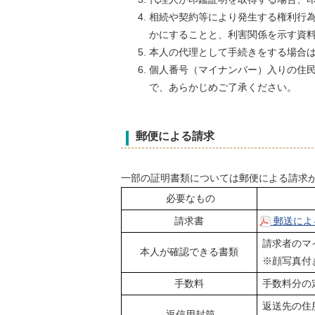
相続や契約等により発生する権利行
かにすることと、利害関係を示す資
本人の代理として手続きをする場合
個人番号（マイナンバー）入りの住
で、あらかじめご了承ください。
郵便による請求
一部の証明書類については郵便による請求
必要なもの
請求書
郵送によ
請求者のマ
本人が確認できる書類
※顔写真付
手数料
手数料分の
返送先の住
返信用封筒