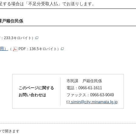
足する場合は「不足分受取人払」でお送りします。
民課戸籍住民係
F：233.3キロバイト）
用）
（
PDF：136.5キロバイト）
市民課 戸籍住民係
このページに関する
電話：0966-61-1611
お問い合わせは
ファックス：0966-63-9049
simin@city.minamata.lg.jp
ウで開きます