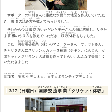
なかむら
すてき
みなまたし
ちず
さくせい
サポーターの
中村
さんに
素敵
な
水俣市
の
地図
を
作成
していただ
ちょうめい
よ
かた
おし
き、
町名
の
読
み
方
を
教
えてもらいました。
こんかい
ごきょうりょく
ひらまつ
はたけ
いどう
それから
今回
御協力
いただいた
平松
さんの
畑
に
移動
し、サラた
しゅうかく
かた
おし
しゅうかく
たいけん
ま
収穫
のやり
方
を
教
えていただき、
収穫
体験
をしました。
かわむらでんきさんぎょう
かぶ
また、
河村電器産業
（
株
）のマヒータ―さん、サチットさん、
しゅるい
チャリタさんにスリランカカレー３
種類
（チキン、にんじん、か
こうちゃ
つく
おい
ぼちゃ）とスリランカの
紅茶
を
作
ってもらい、みんなで
美味
しく
いただきました。
さんかしゃ
じっしゅうせい
とう
にほんじん
とう
にん
参加者
：
実習生
等
１８人、
日本人
ボランティア
等
１５
人
こくさいこうりゅうじぎょう
たいけん
3/17（日曜日）
国際交流事業
「クリケット
体験
」