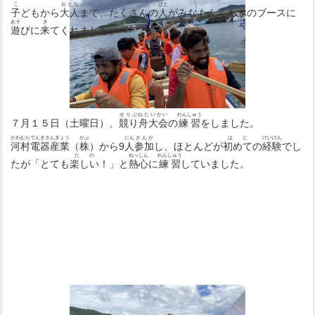
こ
おとな
ひと
子
どもから
大人
まで、たくさんの
人
がみなもんくらぶのブースに
あそ
き
遊
びに
来
てくれました。
せりぶねたいかい
れんしゅう
７月１５日（土曜日）、
競り舟大会
の
練習
をしました。
かわむらでんきさんぎょう
かぶ
にん
さんか
はじ
けいけん
河村電器産業
（
株
）から9
人
参加
し、ほとんどが
初めて
の
経験
でし
たの
ねっしん
れんしゅう
たが「とても
楽しい
！」と
熱心
に
練習
していました。