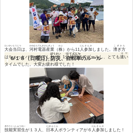
たいかいとうじつ
かわむらでんきさんぎょう
かぶ
にん
さんか
こぎかた
大会当日
は、
河村電器産業
（
株
）から11
人
参加
しました。
漕ぎ方
ぷん
びょう
はや
ぼうさい
じてんしゃ
はちょっとバラバラでしたが、1
分
49
秒
３でゴールし、とても
速い
6/１８（日曜日）
防災
、
自転車
のルール
たいへん
おつかれさま
タイムでした。
大変
お疲れ様
でした！
ぎのうじっしゅうせい
にほんじん
にん
さんか
技能実習生
が１３人、
日本人
ボランティアが６
人
参加
しました！