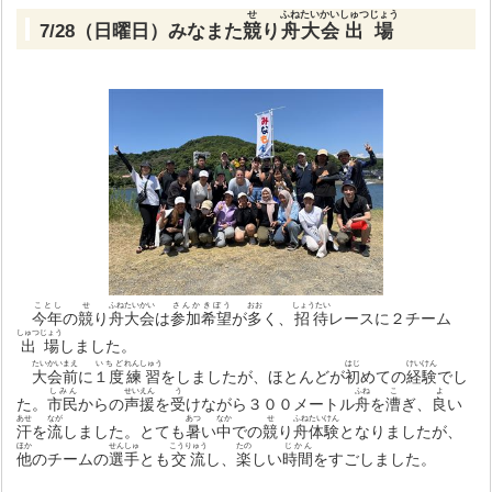
せ
ふね
たいかい
しゅつじょう
7/28（日曜日）みなまた
競
り
舟
大会
出場
ことし
せ
ふね
たいかい
さんか
きぼう
おお
しょうたい
今年
の
競
り
舟
大会
は
参加
希望
が
多
く、
招待
レースに２チーム
しゅつじょう
出場
しました。
たいかいまえ
いちど
れんしゅう
はじ
けいけん
大会前
に
１度
練習
をしましたが、ほとんどが
初
めての
経験
でし
しみん
せいえん
う
ふね
こ
よ
た。
市民
からの
声援
を
受
けながら３００メートル
舟
を
漕
ぎ、
良
い
あせ
なが
あつ
なか
せ
ふね
たいけん
汗
を
流
しました。とても
暑
い
中
での
競
り
舟
体験
となりましたが、
ほか
せんしゅ
こうりゅう
たの
じかん
他
のチームの
選手
とも
交流
し、
楽
しい
時間
をすごしました。