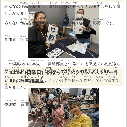
さくひん
しょうかい
さいご
さくひん
つか
たいかい
も
みんなの
作品
を
紹介
し、
最後
に
作品
を
使
ってカルタ
大会
をして
盛
あ
り
上
がりました。
さくひん
いとうえん
ちゃ
しん
はいく
たいしょう
おうぼちゅう
みんなの
作品
を
伊藤園
のお～いお
茶
新
俳句
大賞
に
応募中
です。
さんかしゃ
じっしゅうせい
にん
にほんじん
にん
参加者
：
実習生
9
人
、
日本人
ボランティア12
人
みなまたこうこう
まつもと
せんせい
しょどうぶいん
ちゅうがくせい
おし
水俣高校
の
松本
先生
、
書道部員
と
中学生
にも
教
えていただきな
たいけん
はじ
おも
でき
まつ
づ
がら
体験
ができ、とても
初
めてとは
思
えない
出来
ばえでした。
12/10（日曜日）
松
ぼっくりのクリスマスツリー
作
にほんごこうざ
さんかしゃ
なまえ
かんじ
つか
つくり
なまえ
かんじ
参加者
り、
の
日本語講座
名前
をボランティアが
漢字
を
使
って
作り
、
名前
も
漢字
で
か
書
きました。
さんかしゃ
じっしゅうせい
にん
にほんじん
にん
参加者
：
実習生
10
人
、
日本人
ボランティア16
人