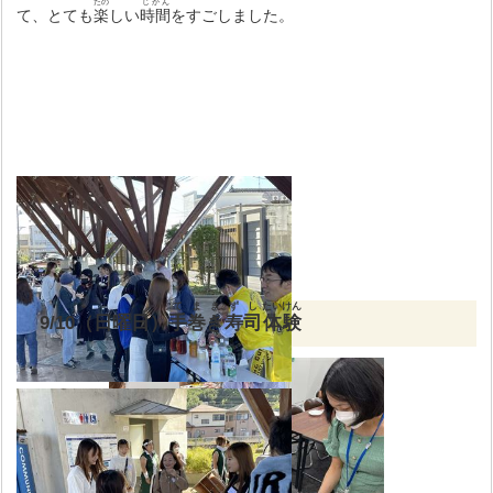
たの
じかん
て、とても
楽
しい
時間
をすごしました。
てまきずし
たいけん
9/10（日曜日）
手巻き寿司
体験