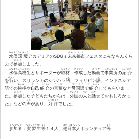
みなまた
かんきょう
みらい
とし
水俣
環境
アカデミアのSDGｓ
未来
都市
フェスタにみなもんくら
さんか
ぶで
参加
しました。
みなまた
こうこうせい
しゅざい
さくせい
どうが
じぎょうしょ
しょうかい
水俣
高校生
とサポーターが
取材
、
作成
した
動画
で
事業所
の
紹介
おこな
ご
ご
を
行
い、スリランカのシンハラ
語
、フィリピン
語
、インドネシア
ご
あいさつ
じこ
しょうかい
ことば
ぼこくご
しょう
かい
語
での
挨拶
や
自己
紹介
の
言葉
など
母国語
で
紹
介
してもらいまし
さんか
こ
がいこく
ひと
はな
た。
参加
した
子
どもたちからは「
外国
の
人
と
話
せておもしろかっ
こえ
こうひょう
た」などの
声
があり、
好評
でした。
さんかしゃ
じっしゅうせい
とう
ほか
にほんじん
とう
参加者
：
実習生
等
１４人、
他
日本人
ボランティア
等