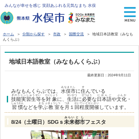
みんなが幸せを感じ 笑顔あふれる元気なまち 水俣
ホーム
＞
分類から探す
＞
市政
＞
国際交流
＞ 地域日本語教室（みなも
んくらぶ）
地域日本語教室（みなもんくらぶ）
最終更新日：
2024年9月11日
みなまたし
す
みなもんくらぶでは、
水俣市
に
住
んでいる
ぎのうじっしゅうせい
たいしょう
せいかつ
ひつよう
にほんご
ぶんか
技能実習生等
を
対象
に、
生活
に
必要
な
日本語
や
文化
・
しゅうかん
まなぶ
きょうしつ
つき
かい
ていどかいさい
習慣
などを
学ぶ
教室
を
月
１
回
程度開催
しています。
みらい
とし
8/24（土曜日）SDGｓ
未来
都市
フェスタ