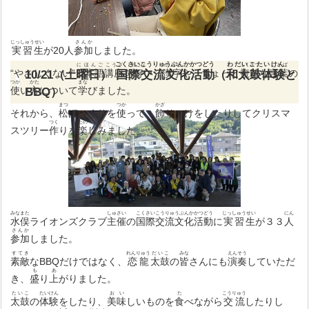
じっしゅうせい
さんか
実習生
が20人
参加
しました。
こくさいこうりゅうぶんかかつどう
わだいこたいけん
にほんご
こうざ
おこな
かんじ
ふくざつ
ことば
“やさしくない”
10/21（土曜日）
日本語
講座
国際交流文化活動
を
行
い、
漢字
や、ちょっと
（
和太鼓体験
複雑
な
言葉
と
の
つか
かた
まな
使
い
BBQ）
方
について
学
びました。
まつ
つか
かざ
それから、
松
ぼっくりを
使
って、
飾
りつけをしたりしてクリスマ
つく
たの
スツリー
作
りを
楽
しみました。
みなまた
しゅさい
こくさいこうりゅうぶんかかつどう
じっしゅうせい
にん
水俣
ライオンズクラブ
主催
の
国際交流文化活動
に
実習生
が３３
人
さんか
参加
しました。
すてき
れんりゅう
だいこ
みな
えんそう
素敵
なBBQだけではなく、
恋龍
太鼓
の
皆
さんにも
演奏
していただ
も
あ
き、
盛
り
上
がりました。
たいこ
たいけん
おい
た
こうりゅう
太鼓
の
体験
をしたり、
美味
しいものを
食
べながら
交流
したりし