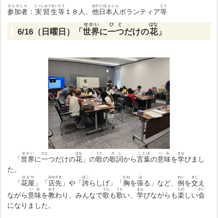
さんかしゃ
じっしゅうせい
とう
ほか
にほんじん
とう
参加者
：
実習生
等
１８人、
他
日本人
ボランティア
等
せかい
ひと
はな
6/16（日曜日）「
世界
に
一つ
だけの
花
」
せかい
ひと
はな
うた
かし
ことば
いみ
まな
「
世界
に
一
つだけの
花
」の
歌
の
歌詞
から
言葉
の
意味
を
学
びまし
た。
はなや
みせさき
ほこ
むね
は
れい
まじ
「
花屋
」「
店先
」や「
誇
らしげ」「
胸
を
張
る」など、
例
を
交
え
いみ
おそ
うた
うた
まな
たの
かい
ながら
意味
を
教
わり、みんなで
歌
も
歌
い、
学
びながらも
楽
しい
会
になりました。