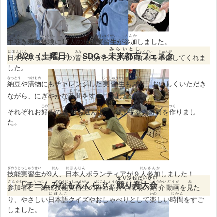
てまき
ずし
たいけん
にん
ぎのうじっしゅうせい
さんか
手巻
き
寿司
体験
に17
人
の
技能実習生
が
参加
しました。
みらいとし
にほんじん
みな
しょくざい
じゅんび
8/26（土曜日） SDGｓ
未来都市
フェスタ
日本人
ボランティアの
皆
さんがたくさんの
食材
を
準備
してくれま
した。
なっとう
つけもの
じっしゅうせい
納豆
や
漬物
にもチャレンジした
実習生
もおり、おいしくいただき
じかん
ながら、にぎやかな
時間
をすごしました。
この
しょくざい
えら
てま
ずし
つく
それぞれお
好
みの
食材
を
選
んで、 ＭＹ
手巻
き
寿司
を
作
りまし
た。
ぎのうじっしゅうせい
にん
にほんじん
にん
さんか
技能実習生
が9
人
、
日本人
ボランティアが９
人
参加
しました！
せりぶねたいかい
さんかしゃ
いっしょ
ぎのうじっしゅうせい
じこしょうかい
しょくば
しょうかい
どうが
み
「チームみなもんくらぶ」
競り舟大会
参加者
と
一緒
に
技能実習生
の
自己紹介
や
職場
の
紹介
動画
を
見
た
にほんご
たの
じかん
り、やさしい
日本語
クイズやおしゃべりとして
楽
しい
時間
をすご
しました。