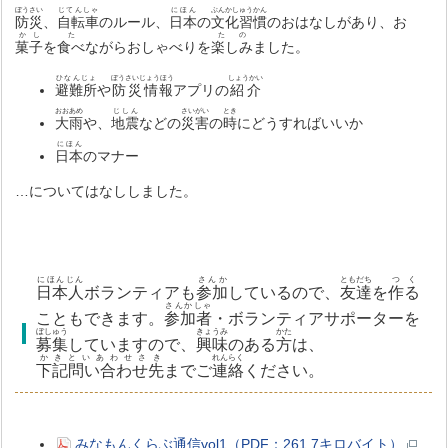
ぼうさい
じてんしゃ
にほん
ぶんかしゅうかん
防災
、
自転車
のルール、
日本
の
文化習慣
のおはなしがあり、お
かし
た
たの
菓子
を
食べ
ながらおしゃべりを
楽しみ
ました。
ひなんじょ
ぼうさいじょうほう
しょうかい
避難所
や
防災情報
アプリの
紹介
おおあめ
じしん
さいがい
とき
大雨
や、
地震
などの
災害
の
時
にどうすればいいか
にほん
日本
のマナー
…についてはなししました。
にほんじん
さんか
ともだち
つく
日本人
ボランティアも
参加
しているので、
友達
を
作る
さんかしゃ
こともできます。
参加者
・ボランティアサポーターを
ぼしゅう
きょうみ
かた
募集
していますので、
興味
のある
方
は、
かきといあわせさき
れんらく
下記問い合わせ先
までご
連絡
ください。
みなもんくらぶ通信vol1（PDF：261.7キロバイト）