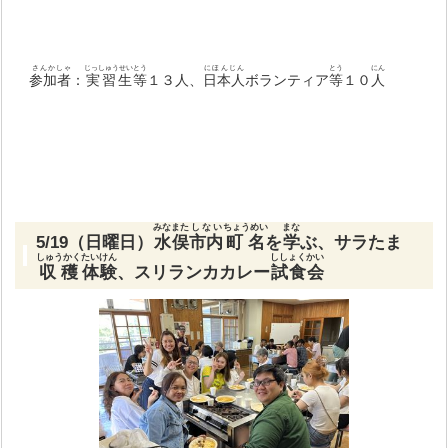
さんかしゃ
じっしゅうせい
とう
にほんじん
とう
にん
参加者
：
実習生
等
１３人、
日本人
ボランティア
等
１０
人
みなまた
しない
ちょうめい
まな
5/19（日曜日）
水俣
市内
町名
を
学
ぶ、サラたま
しゅうかく
たいけん
ししょくかい
収穫
体験
、スリランカカレー
試食会