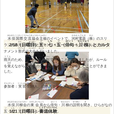
みなまたこくさいこうりゅうきょうかい
しゅさい
かわむらでんき
かぶ
水俣国際交流協会
主催
のイベントで、
河村電器
（
株
）のスリ
ご
しち
ご
はいく
せんりゅう
かた
せつめい
2/18（日曜日）
五
・
七
・
五
（
俳句
・
川柳
）とカルタ
ランカの
方
から
説明
とデモンストレーションをしてもらい、トー
けいしき
たいかい
おこな
ナメント
形式
で
大会
を
行
いました。
うてん
きゅうさんちゅうたいいくかん
おこな
雨天
のため、
旧三中体育館
で
行
うことになりましたが、ルール
おぼ
はじ
たの
を
覚
えながら
初
めてのクリケットをみんなで
楽
しむことができま
した。
さんかしゃ
じっしゅうせい
にん
にほんじん
とう
にん
参加者
：
実習生
18
人
、
日本人
ボランティア
等
20
人
みなまたせんりゅうかい
ひがし
かいちょう
はいく
せんりゅう
せつめい
き
水俣川柳会
の
東
会長
から
俳句
・
川柳
の
説明
を
聞
き、ひらがなの
しょどうたいけん
ご
しち
ご
1/21（日曜日）
書道体験
五
・
七
・
五
にチャレンジしました。