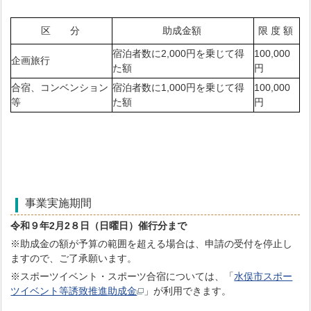
区 分
助成金額
限 度 額
宿泊者数に2,000円を乗じて得
100,000
企画旅行
た額
円
合宿、コンベンション
宿泊者数に1,000円を乗じて得
100,000
等
た額
円
事業実施期間
令和９年2月2８日（日曜日）催行分まで
※助成金の額が予算の範囲を超える場合は、申請の受付を停止し
ますので、ご了承願います。
※スポーツイベント・スポーツ合宿については、「
水俣市スポー
ツイベント等誘致推進助成金
」が利用できます。