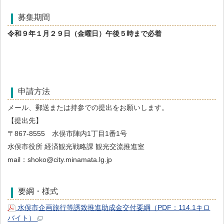
募集期間
令和９年１月２９日（金曜日）午後５時まで必着
申請方法
メール、郵送または持参での提出をお願いします。
【提出先】
〒867-8555 水俣市陣内1丁目1番1号
水俣市役所 経済観光戦略課 観光交流推進室
mail：shoko@city.minamata.lg.jp
要綱・様式
水俣市企画旅行等誘致推進助成金交付要綱（PDF：114.1キロ
バイト）