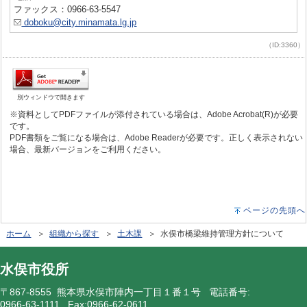
ファックス：0966-63-5547
doboku@city.minamata.lg.jp
（ID:3360）
別ウィンドウで開きます
※資料としてPDFファイルが添付されている場合は、Adobe Acrobat(R)が必要
です。
PDF書類をご覧になる場合は、Adobe Readerが必要です。正しく表示されない
場合、最新バージョンをご利用ください。
ページの先頭へ
ホーム
＞
組織から探す
＞
土木課
＞ 水俣市橋梁維持管理方針について
水俣市役所
〒867-8555 熊本県水俣市陣内一丁目１番１号 電話番号:
0966-63-1111
Fax:0966-62-0611