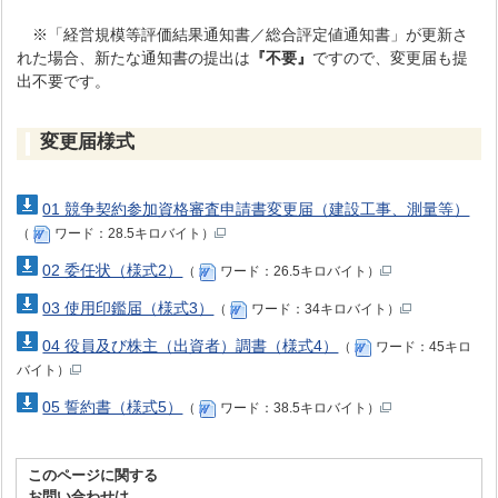
※「経営規模等評価結果通知書／総合評定値通知書」が更新さ
れた場合、新たな通知書の提出は
『不要』
ですので、変更届も提
出不要です。
変更届様式
01 競争契約参加資格審査申請書変更届（建設工事、測量等）
（
ワード：28.5キロバイト）
02 委任状（様式2）
（
ワード：26.5キロバイト）
03 使用印鑑届（様式3）
（
ワード：34キロバイト）
04 役員及び株主（出資者）調書（様式4）
（
ワード：45キロ
バイト）
05 誓約書（様式5）
（
ワード：38.5キロバイト）
このページに関する
お問い合わせは