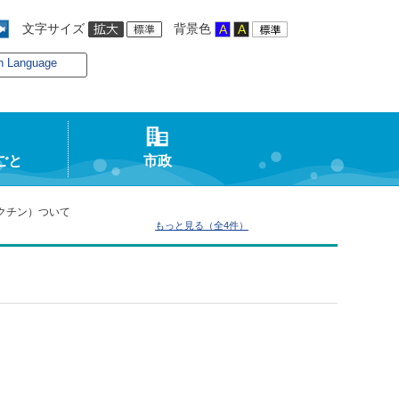
文字サイズ
背景色
n Language
ごと
市政
クチン）ついて
もっと見る（全4件）