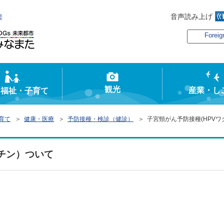
音声読み上げ
俣
Foreig
観光
産業・し
・福祉・子育て
育て
＞
健康・医療
＞
予防接種・検診（健診）
＞ 子宮頸がん予防接種(HPVワ
クチン）ついて