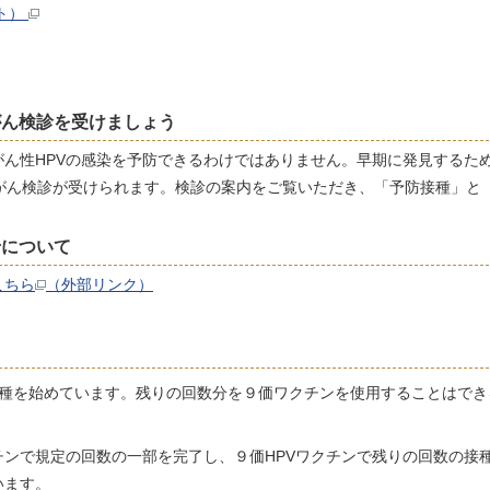
イト）
がん検診を受けましょう
ん性HPVの感染を予防できるわけではありません。早期に発見するた
頸がん検診が受けられます。検診の案内をご覧いただき、「予防接種」と
せについて
こちら
（外部リンク）
接種を始めています。残りの回数分を９価ワクチンを使用することはでき
チンで規定の回数の一部を完了し、９価HPVワクチンで残りの回数の接
います。