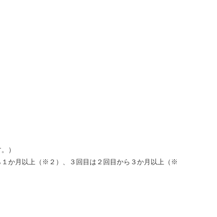
す。）
ら１か月以上（※２）、３回目は２回目から３か月以上（※