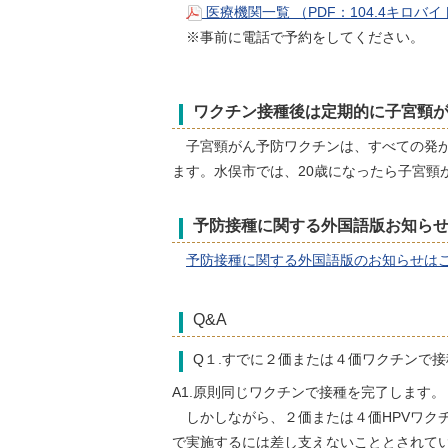
医療機関一覧 （PDF：104.4キロバ
※事前に電話で予約をしてください。
ワクチン接種後は定期的に子宮頸
子宮頸がん予防ワクチンは、すべての発が
ます。水俣市では、20歳になったら子宮
予防接種に関する外国語版お知ら
予防接種に関する外国語版のお知らせは
Q&A
Q１.すでに２価または４価ワクチンで
A1.原則同じワクチンで接種を完了します。
しかしながら、２価または４価HPVワク
で実施するには差し支えないこととされて