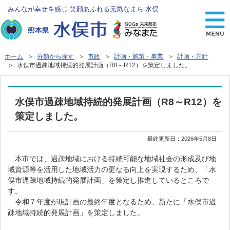
みんなが幸せを感じ 笑顔あふれる元気なまち 水俣
ホーム
＞
分類から探す
＞
市政
＞
計画・施策・事業
＞
計画・方針
＞ 水俣市過疎地域持続的発展計画（R8～R12）を策定しました。
水俣市過疎地域持続的発展計画（R8～R12）を
策定しました。
最終更新日：
2026年5月8日
本市では、過疎地域における持続可能な地域社会の形成及び地
域資源等を活用した地域活力の更なる向上を実現するため、「水
俣市過疎地域持続的発展計画」を策定し推進しているところで
す。
令和７年度が現計画の最終年度となるため、新たに「水俣市過
疎地域持続的発展計画」を策定しました。