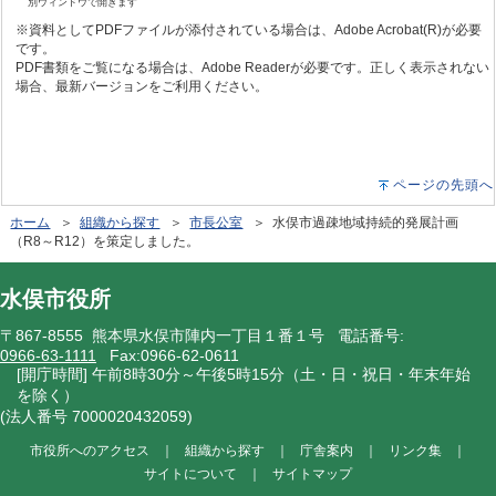
別ウィンドウで開きます
※資料としてPDFファイルが添付されている場合は、Adobe Acrobat(R)が必要
です。
PDF書類をご覧になる場合は、Adobe Readerが必要です。正しく表示されない
場合、最新バージョンをご利用ください。
ページの先頭へ
ホーム
＞
組織から探す
＞
市長公室
＞ 水俣市過疎地域持続的発展計画
（R8～R12）を策定しました。
水俣市役所
〒867-8555 熊本県水俣市陣内一丁目１番１号 電話番号:
0966-63-1111
Fax:0966-62-0611
[開庁時間] 午前8時30分～午後5時15分（土・日・祝日・年末年始
を除く）
(法人番号 7000020432059)
市役所へのアクセス
｜
組織から探す
｜
庁舎案内
｜
リンク集
｜
サイトについて
｜
サイトマップ