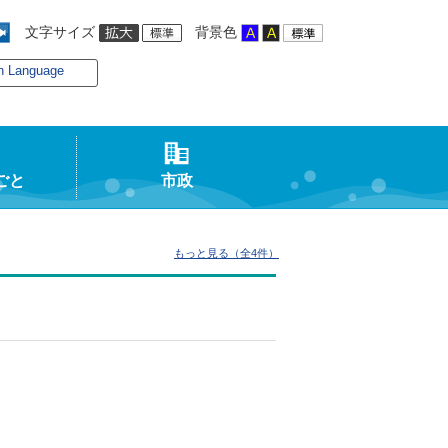
文字サイズ
背景色
n Language
ごと
市政
もっと見る（全4件）