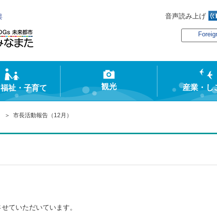
音声読み上げ
俣
Foreig
観光
産業・し
・福祉・子育て
＞ 市長活動報告（12月）
させていただいています。