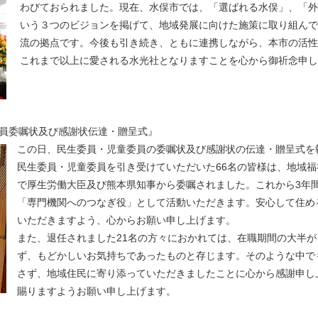
わびておられました。現在、水俣市では、「選ばれる水俣」、「外
いう３つのビジョンを掲げて、地域発展に向けた施策に取り組んで
流の拠点です。今後も引き続き、ともに連携しながら、本市の活性
これまで以上に愛される水光社となりますことを心から御祈念申し
委員委嘱状及び感謝状伝達・贈呈式』
この日、民生委員・児童委員の委嘱状及び感謝状の伝達・贈呈式を
民生委員・児童委員を引き受けていただいた66名の皆様は、地域福
で厚生労働大臣及び熊本県知事から委嘱されました。これから3年
「専門機関へのつなぎ役」として活動いただきます。安心して住め
いただきますよう、心からお願い申し上げます。
また、退任されました21名の方々におかれては、在職期間の大半
ず、もどかしいお気持ちであったものと存じます。そのような中で
さず、地域住民に寄り添っていただきましたことに心から感謝申し
賜りますようお願い申し上げます。