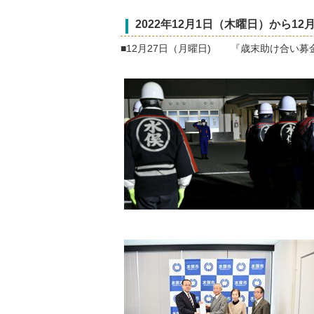
2022
年12
月1
日（木曜日）から12
月
■12月27日（月曜日) 『歳末助け合い