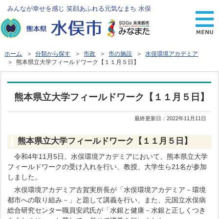
みんなが幸せを感じ 笑顔あふれる元気なまち 水俣
ホーム
＞
分類から探す
＞
市政
＞
市の施設
＞
水俣環境アカデミア
＞ 熊本県立大学フィールドワーク【１１月５日】
熊本県立大学フィールドワーク【１１月５日】
最終更新日：
2022年11月11日
熊本県立大学フィールドワーク【１１月５日】
令和4年11月5日、水俣環境アカデミアにおいて、熊本県立大学
フィールドワークの受け入れを行い、教授、大学生ら21名が参加
しました。
水俣環境アカデミア古賀実所長が「水俣環境アカデミア－環境
都市への取り組み－」と題して講義を行い、また、元国立水俣病
総合研究センター職員安武氏が「水銀と健康－水銀と正しくつき