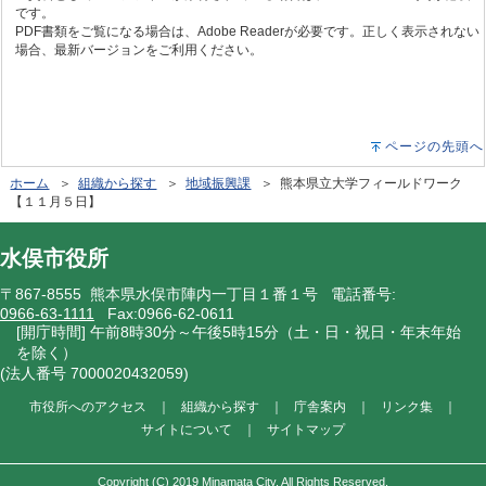
です。
PDF書類をご覧になる場合は、Adobe Readerが必要です。正しく表示されない
場合、最新バージョンをご利用ください。
ページの先頭へ
ホーム
＞
組織から探す
＞
地域振興課
＞ 熊本県立大学フィールドワーク
【１１月５日】
水俣市役所
〒867-8555 熊本県水俣市陣内一丁目１番１号 電話番号:
0966-63-1111
Fax:0966-62-0611
[開庁時間] 午前8時30分～午後5時15分（土・日・祝日・年末年始
を除く）
(法人番号 7000020432059)
市役所へのアクセス
｜
組織から探す
｜
庁舎案内
｜
リンク集
｜
サイトについて
｜
サイトマップ
Copyright (C) 2019 Minamata City. All Rights Reserved.