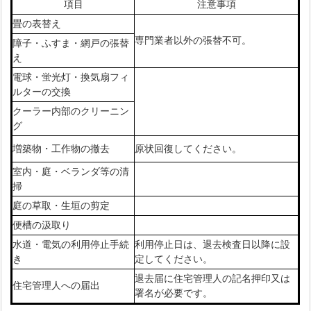
項目
注意事項
畳の表替え
専門業者以外の張替不可。
障子・ふすま・網戸の張替
え
電球・蛍光灯・換気扇フィ
ルターの交換
クーラー内部のクリーニン
グ
増築物・工作物の撤去
原状回復してください。
室内・庭・ベランダ等の清
掃
庭の草取・生垣の剪定
便槽の汲取り
水道・電気の利用停止手続
利用停止日は、退去検査日以降に設
き
定してください。
退去届に住宅管理人の記名押印又は
住宅管理人への届出
署名が必要です。