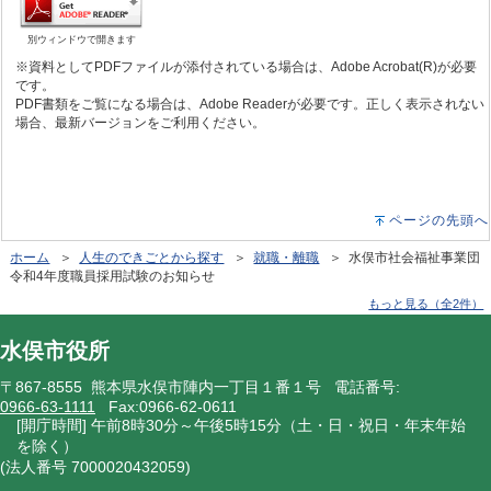
別ウィンドウで開きます
※資料としてPDFファイルが添付されている場合は、Adobe Acrobat(R)が必要
です。
PDF書類をご覧になる場合は、Adobe Readerが必要です。正しく表示されない
場合、最新バージョンをご利用ください。
ページの先頭へ
ホーム
＞
人生のできごとから探す
＞
就職・離職
＞ 水俣市社会福祉事業団
令和4年度職員採用試験のお知らせ
もっと見る（全2件）
水俣市役所
〒867-8555 熊本県水俣市陣内一丁目１番１号 電話番号:
0966-63-1111
Fax:0966-62-0611
[開庁時間] 午前8時30分～午後5時15分（土・日・祝日・年末年始
を除く）
(法人番号 7000020432059)