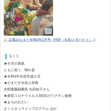
広報みなまた令和4年2月号（PDF：8.82メガバイト）
もくじ
★今月の表紙
ともに祝う、晴れ姿
★令和4年水俣市成人式
★がまだす水俣人辞典
光明童園副園長 丸田桂子さん
★新型コロナウイルス3回目のワクチン接種
★まちのわだい
さくらオンラインプログラム ほか