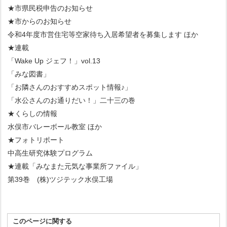
★市県民税申告のお知らせ
★市からのお知らせ
令和4年度市営住宅等空家待ち入居希望者を募集します ほか
★連載
「Wake Up ジェフ！」vol.13
「みな図書」
「お隣さんのおすすめスポット情報♪」
「水公さんのお通りだい！」二十三の巻
★くらしの情報
水俣市バレーボール教室 ほか
★フォトリポート
中高生研究体験プログラム
★連載「みなまた元気な事業所ファイル」
第39巻 (株)ツジテック水俣工場
このページに関する