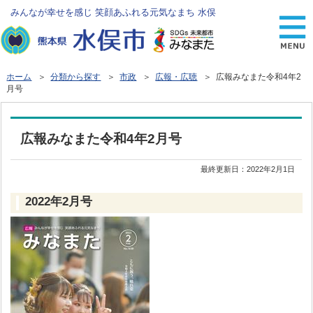
みんなが幸せを感じ 笑顔あふれる元気なまち 水俣
ホーム
＞
分類から探す
＞
市政
＞
広報・広聴
＞ 広報みなまた令和4年2
月号
広報みなまた令和4年2月号
最終更新日：
2022年2月1日
2022年2月号