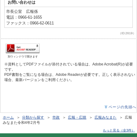
お問い合わせは
市長公室 広報係
電話：0966-61-1655
ファックス：0966-62-0611
（ID:2619）
別ウィンドウで開きます
※資料としてPDFファイルが添付されている場合は、Adobe Acrobat(R)が必要
です。
PDF書類をご覧になる場合は、Adobe Readerが必要です。正しく表示されない
場合、最新バージョンをご利用ください。
ページの先頭へ
ホーム
＞
分類から探す
＞
市政
＞
広報・広聴
＞
広報みなまた
＞ 広報
みなまた令和4年2月号
もっと見る（全3件）