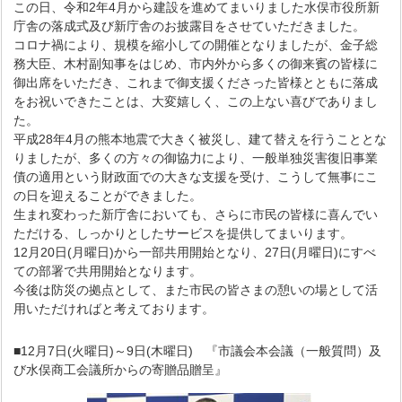
この日、令和2年4月から建設を進めてまいりました水俣市役所新
庁舎の落成式及び新庁舎のお披露目をさせていただきました。
コロナ禍により、規模を縮小しての開催となりましたが、金子総
務大臣、木村副知事をはじめ、市内外から多くの御来賓の皆様に
御出席をいただき、これまで御支援くださった皆様とともに落成
をお祝いできたことは、大変嬉しく、この上ない喜びでありまし
た。
平成28年4月の熊本地震で大きく被災し、建て替えを行うこととな
りましたが、多くの方々の御協力により、一般単独災害復旧事業
債の適用という財政面での大きな支援を受け、こうして無事にこ
の日を迎えることができました。
生まれ変わった新庁舎においても、さらに市民の皆様に喜んでい
ただける、しっかりとしたサービスを提供してまいります。
12月20日(月曜日)から一部共用開始となり、27日(月曜日)にすべ
ての部署で共用開始となります。
今後は防災の拠点として、また市民の皆さまの憩いの場として活
用いただければと考えております。
■12月7日(火曜日)～9日(木曜日) 『市議会本会議（一般質問）及
び水俣商工会議所からの寄贈品贈呈』