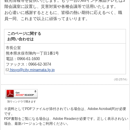
観光情報等を提供いたします。もう一台の65インチ液晶テレビは3
階会議室に設置し、災害対策や各種会議等で活用いたします。
お心遣いに感謝するとともに、皆様の熱い期待に応えるべく、職
員一同、これまで以上に頑張ってまいります。
このページに関する
お問い合わせは
市長公室
熊本県水俣市陣内一丁目1番1号
電話：0966-61-1600
ファックス：0966-62-3074
hisyo@city.minamata.lg.jp
（ID:2574）
別ウィンドウで開きます
※資料としてPDFファイルが添付されている場合は、Adobe Acrobat(R)が必要
です。
PDF書類をご覧になる場合は、Adobe Readerが必要です。正しく表示されない
場合、最新バージョンをご利用ください。