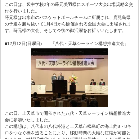
この日は、袋中学校2年の蒔元美羽様にスポーツ大会出場奨励金交
付を行いました。
蒔元様は出水市のバスケットボールチームに所属され、鹿児島県
の予選を勝ち抜いて1月4日から開催される全国大会に出場されま
す。蒔元様の大会、そして今後の御活躍をお祈りいたします。
■12月12日(日曜日) 『八代・天草シーライン構想推進大会』
この日、上天草市で開催された八代・天草シーライン構想推進大
会に参加いたしました。
この構想は、八代市の八代外港と上天草市松島町の海上約8・8キ
ロをつなぐ橋を造ることにより、移動時間の大幅な短縮が可能と