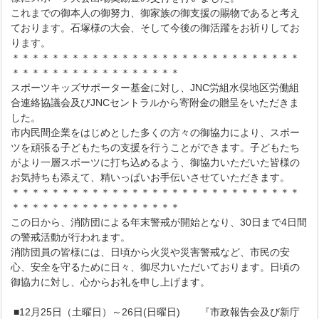
これまでの御本人の御努力、御家族の御支援の賜物であると考え
ております。石塚様の大会、そして今後の御活躍をお祈りしてお
ります。
＊＊＊＊＊＊＊＊＊＊＊＊＊＊＊＊＊＊＊＊＊＊＊＊＊＊＊＊＊
＊＊＊＊＊＊＊＊＊＊＊＊＊＊＊＊＊
スポーツキッズサポーター基金に対し、JNC労組水俣地区労働組
合連絡協議会及びJNCセントラルから寄附金の贈呈をいただきま
した。
市内民間企業をはじめとした多くの方々の御協力により、スポー
ツを頑張る子どもたちの支援を行うことができます。子どもたち
がより一層スポーツに打ち込めるよう、御協力いただいた皆様の
お気持ちも添えて、精いっぱいお手伝いさせていただきます。
＊＊＊＊＊＊＊＊＊＊＊＊＊＊＊＊＊＊＊＊＊＊＊＊＊＊＊＊＊
＊＊＊＊＊＊＊＊＊＊＊＊＊＊＊＊＊
この日から、消防団による年末警戒が開始となり、30日まで4日間
の警戒活動が行われます。
消防団員の皆様には、日頃から火災や災害警戒など、市民の安
心、安全を守るために日々、御尽力いただいております。日頃の
御協力に対し、心からお礼を申し上げます。
■12月25日（土曜日）～26日(日曜日) 『市政報告会及び新庁