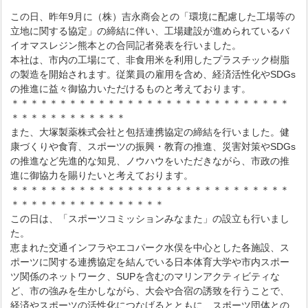
この日、昨年9月に（株）吉永商会との「環境に配慮した工場等の
立地に関する協定」の締結に伴い、工場建設が進められているバ
イオマスレジン熊本との合同記者発表を行いました。
本社は、市内の工場にて、非食用米を利用したプラスチック樹脂
の製造を開始されます。従業員の雇用を含め、経済活性化やSDGs
の推進に益々御協力いただけるものと考えております。
＊＊＊＊＊＊＊＊＊＊＊＊＊＊＊＊＊＊＊＊＊＊＊＊＊＊＊＊＊
＊＊＊＊＊＊＊＊＊＊＊＊
また、大塚製薬株式会社と包括連携協定の締結を行いました。健
康づくりや食育、スポーツの振興・教育の推進、災害対策やSDGs
の推進など先進的な知見、ノウハウをいただきながら、市政の推
進に御協力を賜りたいと考えております。
＊＊＊＊＊＊＊＊＊＊＊＊＊＊＊＊＊＊＊＊＊＊＊＊＊＊＊＊＊
＊＊＊＊＊＊＊＊＊＊＊＊＊＊＊＊
この日は、「スポーツコミッションみなまた」の設立も行いまし
た。
恵まれた交通インフラやエコパーク水俣を中心とした各施設、ス
ポーツに関する連携協定を結んでいる日本体育大学や市内スポー
ツ関係のネットワーク、SUPを含むのマリンアクティビティな
ど、市の強みを生かしながら、大会や合宿の誘致を行うことで、
経済やスポーツの活性化につなげるとともに、スポーツ団体との