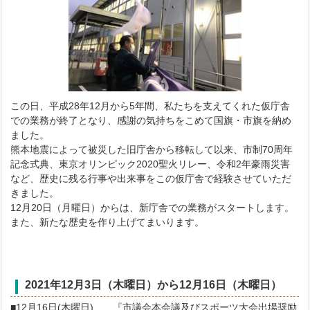
この日、平成28年12月から5年間、私たちを支えてくれた仮庁舎
での業務が終了となり、感謝の気持ちをこめて国旗・市旗を納め
ました。
熊本地震によって被災した旧庁舎から移転して以来、市制70周年
記念式典、東京オリンピック2020聖火リレー、令和2年豪雨災害
など、歴史に残る行事や出来事をこの仮庁舎で経験させていただ
きました。
12月20日（月曜日）からは、新庁舎での業務がスタートします。
また、新たな歴史を作り上げてまいります。
2021年12
月3
日（木曜日）から12
月16
日
（木曜日）
■12月16日(木曜日) 『市議会本会議及びスポーツ大会出場奨励