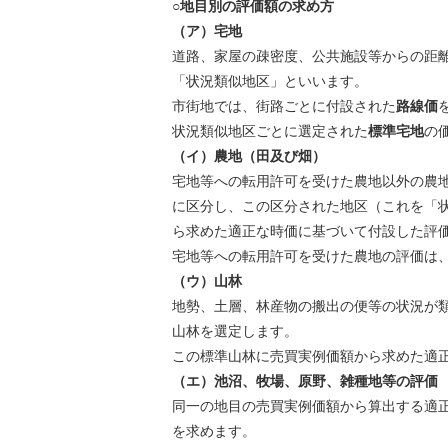
○地目別の評価額の求め方
（ア）宅地
道路、家屋の疎密度、公共施設等からの距
「状況類似地区」といいます。
市街地では、街路ごとに付設された
路線価
状況類似地区ごとに選定された
標準宅地
の
（イ）農地（田及び畑）
宅地等への転用許可を受けた農地以外の農
に区分し、この区分された地区（これを「
ら求めた適正な時価に基づいて付設した評
宅地等への転用許可を受けた農地の評価は
（ウ）山林
地勢、土層、林産物の搬出の便等の状況が
山林を選定します。
この標準山林に売買実例価額から求めた適
（エ）池沼、牧場、原野、雑種地等の評価
同一の地目の売買実例価額から算出する適
を求めます。