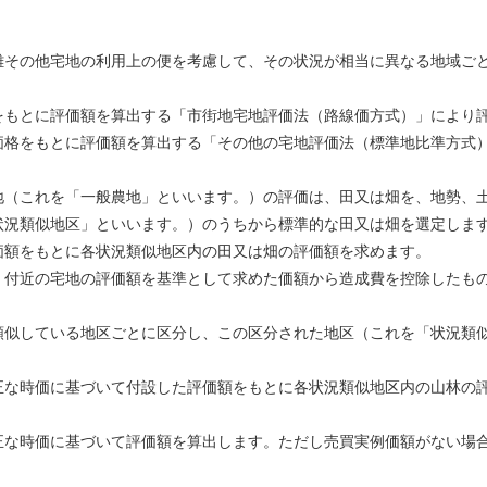
離その他宅地の利用上の便を考慮して、その状況が相当に異なる地域ご
をもとに評価額を算出する「市街地宅地評価法（路線価方式）」により
価格をもとに評価額を算出する「その他の宅地評価法（標準地比準方式
地（これを「一般農地」といいます。）の評価は、田又は畑を、地勢、
状況類似地区」といいます。）のうちから標準的な田又は畑を選定しま
価額をもとに各状況類似地区内の田又は畑の評価額を求めます。
、付近の宅地の評価額を基準として求めた価額から造成費を控除したも
類似している地区ごとに区分し、この区分された地区（これを「状況類
正な時価に基づいて付設した評価額をもとに各状況類似地区内の山林の
正な時価に基づいて評価額を算出します。ただし売買実例価額がない場