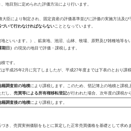
、地目別に定められた評価方法により行います。
総務大臣により制定され、固定資産の評価基準並びに評価の実施方法及び
基づいて行わなければならない
こととなっています。
地といいます。）、鉱泉地、池沼、山林、牧場、原野及び雑種地等を
課期日）
の現況の地目で評価・課税します。
地積です。
平成25年2月に完了しましたが、平成27年度までは下表のとおり課税
地籍調査前の地積
により課税します。このため、登記簿上の地積と課税
ただし、
売買等による所有権移転登記
が行われた場合、次年度の課税か
地籍調査後の地積
により課税します。
づき、売買実例価額をもとに算定した正常売買価格を基礎として求め