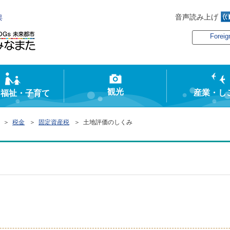
音声読み上げ
俣
Foreig
観光
産業・し
・福祉・子育て
＞
税金
＞
固定資産税
＞ 土地評価のしくみ