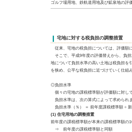
ゴルフ場用地、鉄軌道用地及び鉱泉地の評
宅地に対する税負担の調整措置
従来、宅地の税負担については、評価額に
そこで、平成9年度の評価替えから、負担
地について負担水準の高い土地は税負担を
を狭め、公平な税負担に近づけていく仕組
◎負担水準
個々の宅地の課税標準額が評価額に対して
負担水準は、次の算式によって求められ
負担水準（％） ＝ 前年度課税標準額 ÷ 新
(1) 住宅用地の調整措置
前年度の課税標準額が本来の課税標準額の1
⇒ 前年度の課税標準額と同額