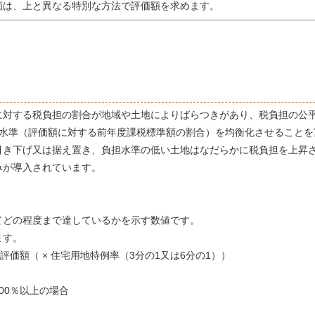
価は、上と異なる特別な方法で評価額を求めます。
対する税負担の割合が地域や土地によりばらつきがあり、税負担の公
水準（評価額に対する前年度課税標準額の割合）を均衡化させることを
引き下げ又は据え置き、負担水準の低い土地はなだらかに税負担を上昇
みが導入されています。
どの程度まで達しているかを示す数値です。
ます。
評価額（ × 住宅用地特例率（3分の1又は6分の1））
00％以上の場合