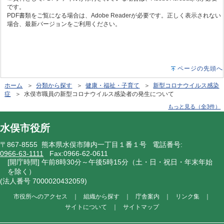
です。
PDF書類をご覧になる場合は、Adobe Readerが必要です。正しく表示されない
場合、最新バージョンをご利用ください。
ページの先頭へ
ホーム
＞
分類から探す
＞
健康・福祉・子育て
＞
新型コロナウイルス感染
症
＞ 水俣市職員の新型コロナウイルス感染者の発生について
もっと見る（全3件）
水俣市役所
〒867-8555 熊本県水俣市陣内一丁目１番１号 電話番号:
0966-63-1111
Fax:0966-62-0611
[開庁時間] 午前8時30分～午後5時15分（土・日・祝日・年末年始
を除く）
(法人番号 7000020432059)
市役所へのアクセス
｜
組織から探す
｜
庁舎案内
｜
リンク集
｜
サイトについて
｜
サイトマップ