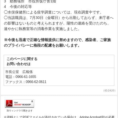
3 勤務場所 市役所仮庁舎1階
4 今後の対応等
◯水俣保健所による疫学調査については、現在調査中です。
◯当該職員は、7月30日（金曜日）から出勤しておらず、来庁者へ
の影響はないものと考えられますが、陽性の連絡を受けたのち、
速やかに執務室等の消毒作業を実施しました。
※今後も迅速で正確な情報提供に努めますので、感染者、ご家族
のプライバシーに格段の配慮をお願いします。
このページに関する
お問い合わせは
市長公室 広報係
電話：0966-61-1655
ファックス：0966-62-0611
（ID:2420）
別ウィンドウで開きます
※資料としてPDFファイルが添付されている場合は、Adobe Acrobat(R)が必要