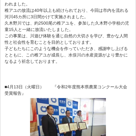
われました。
稚アユの放流は40年以上も続けられており、今回は市内を流れる
河川45カ所に3日間かけて実施されました。
久木野川では、約2500尾の稚アユを、参加した久木野小学校の児
童15人と一緒に放流いたしました。
この事業は、川遊び体験を通じ自然の大切さを学び、豊かな人間
性と社会性を育むことを目的としております。
子どもたちにこのような機会を作っていただき、感謝申し上げる
とともに、この稚アユが成長し、水俣川の水産資源がより豊かに
なるよう祈念しております。
■4月13日（火曜日） 『令和2年度熊本県農業コンクール大会
受賞報告』