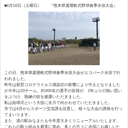
■4月10日（土曜日） 『熊本県還暦軟式野球春季水俣大会』
この日、熊本県還暦軟式野球春季水俣大会がエコパーク水俣で行
われました。
昨年は新型コロナウイルス感染症の影響により中止となりました
が今年は20チーム、約300名の選手の皆様が、2年ぶりの熱い思い
をぶつけ、熟練の技を披露いただきました。
私は始球式という大役に全力で向かわせていただきました。
市では4月からスポーツ交流課を設置し、様々な大会の誘致を行っ
てまいります。
また、道の駅みなまたも今年度大きくリニューアルいたします。
これらの取り組みを着実に進め、多くの方々に水俣にお越しいた