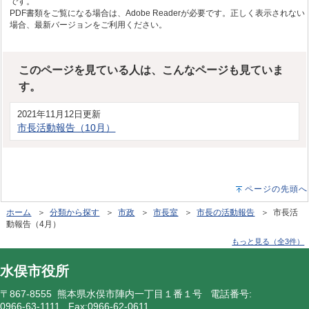
です。
PDF書類をご覧になる場合は、Adobe Readerが必要です。正しく表示されない
場合、最新バージョンをご利用ください。
このページを見ている人は、こんなページも見ていま
す。
2021年11月12日更新
市長活動報告（10月）
ページの先頭へ
ホーム
＞
分類から探す
＞
市政
＞
市長室
＞
市長の活動報告
＞ 市長活
動報告（4月）
もっと見る（全3件）
水俣市役所
〒867-8555 熊本県水俣市陣内一丁目１番１号 電話番号:
0966-63-1111
Fax:0966-62-0611