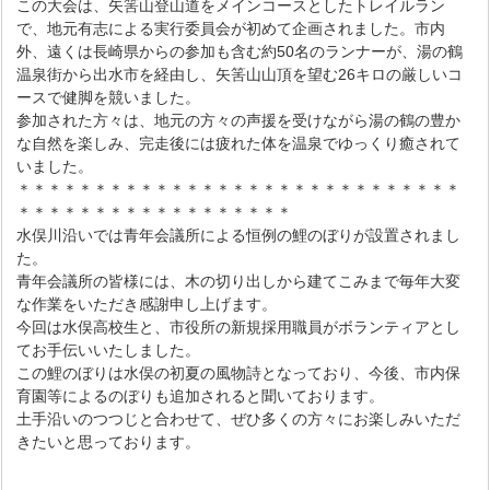
この大会は、矢筈山登山道をメインコースとしたトレイルラン
で、地元有志による実行委員会が初めて企画されました。市内
外、遠くは長崎県からの参加も含む約50名のランナーが、湯の鶴
温泉街から出水市を経由し、矢筈山山頂を望む26キロの厳しいコ
ースで健脚を競いました。
参加された方々は、地元の方々の声援を受けながら湯の鶴の豊か
な自然を楽しみ、完走後には疲れた体を温泉でゆっくり癒されて
いました。
＊＊＊＊＊＊＊＊＊＊＊＊＊＊＊＊＊＊＊＊＊＊＊＊＊＊＊＊＊
＊＊＊＊＊＊＊＊＊＊＊＊＊＊＊＊＊＊
水俣川沿いでは青年会議所による恒例の鯉のぼりが設置されまし
た。
青年会議所の皆様には、木の切り出しから建てこみまで毎年大変
な作業をいただき感謝申し上げます。
今回は水俣高校生と、市役所の新規採用職員がボランティアとし
てお手伝いいたしました。
この鯉のぼりは水俣の初夏の風物詩となっており、今後、市内保
育園等によるのぼりも追加されると聞いております。
土手沿いのつつじと合わせて、ぜひ多くの方々にお楽しみいただ
きたいと思っております。