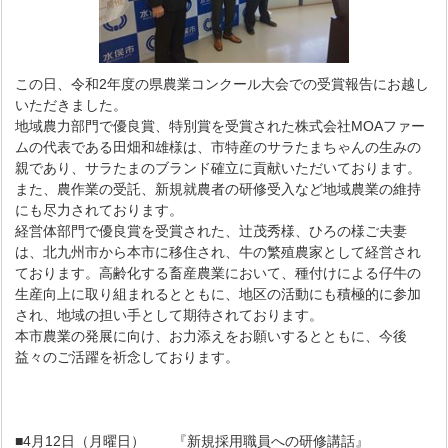
この日、令和2年度の県農業コンクール大会での受賞報告にお越し
いただきました。
地域農力部門で優良賞、特別賞を受賞された株式会社MOAファー
ムの代表である田畑和雄様は、市特産のサラたまちゃんの生みの
親であり、サラたまのブランド確立に貢献いただいております。
また、農作業の受託、新規就農者の研修受入など地域農業の維持
にも尽力されております。
経営体部門で優良賞を受賞された、辻茂秀様、ひろの様ご夫妻
は、北九州市から本市に移住され、牛の繁殖農家として経営され
ております。高齢化する畜産農業において、種付けによる仔牛の
生産向上に取り組まれるとともに、地区の活動にも積極的に参加
され、地域の担い手として期待されております。
本市農業の発展に向け、お力添えをお願いするとともに、今後
益々のご活躍を祈念しております。
■4月12日（月曜日） 『新規採用職員への研修講話』