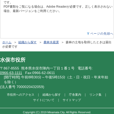
です。
PDF書類をご覧になる場合は、Adobe Readerが必要です。正しく表示されない
場合、最新バージョンをご利用ください。
ページの先頭へ
ホーム
＞
組織から探す
＞
農林水産課
＞ 森林の土地を取得したときは届出
が必要です
水俣市役所
〒867-8555 熊本県水俣市陣内一丁目１番１号 電話番号:
0966-63-1111
Fax:0966-62-0611
[開庁時間] 午前8時30分～午後5時15分（土・日・祝日・年末年始
を除く）
(法人番号 7000020432059)
市役所へのアクセス
｜
組織から探す
｜
庁舎案内
｜
リンク集
｜
サイトについて
｜
サイトマップ
Copyright (C) 2019 Minamata City. All Rights Reserved.