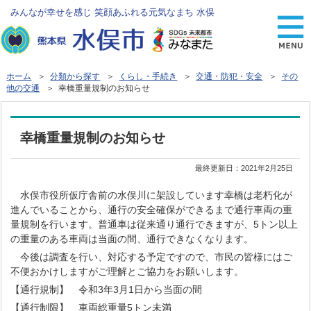
みんなが幸せを感じ 笑顔あふれる元気なまち 水俣
ホーム
＞
分類から探す
＞
くらし・手続き
＞
交通・防犯・安全
＞
その
他の交通
＞ 幸橋重量規制のお知らせ
幸橋重量規制のお知らせ
最終更新日：
2021年2月25日
水俣市役所仮庁舎前の水俣川に架設しています幸橋は老朽化が
進んでいることから、通行の安全確保ができるまで通行車両の重
量規制を行います。普通車は従来通り通行できますが、5トン以上
の重量のある車両は当面の間、通行できなくなります。
今後は調査を行い、対応する予定ですので、市民の皆様にはご
不便おかけしますがご理解とご協力をお願いします。
【通行規制】 令和3年3月1日から当面の間
【通行制限】 車両総重量5トン未満