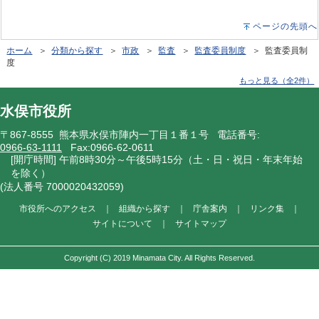
ページの先頭へ
ホーム
＞
分類から探す
＞
市政
＞
監査
＞
監査委員制度
＞ 監査委員制
度
もっと見る（全2件）
水俣市役所
〒867-8555 熊本県水俣市陣内一丁目１番１号 電話番号:
0966-63-1111
Fax:0966-62-0611
[開庁時間] 午前8時30分～午後5時15分（土・日・祝日・年末年始
を除く）
(法人番号 7000020432059)
市役所へのアクセス
｜
組織から探す
｜
庁舎案内
｜
リンク集
｜
サイトについて
｜
サイトマップ
Copyright (C) 2019 Minamata City. All Rights Reserved.