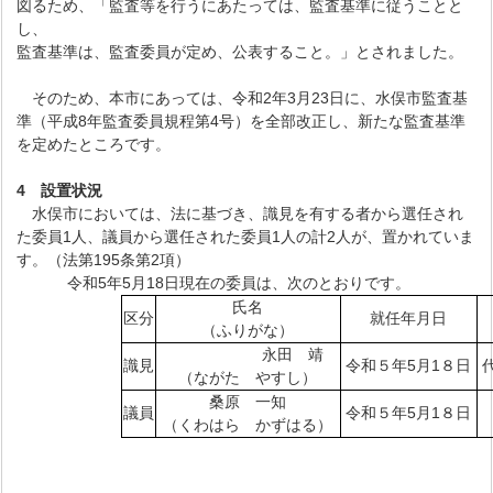
図るため、「監査等を行うにあたっては、監査基準に従うことと
し、
監査基準は、監査委員が定め、公表すること。」とされました。
そのため、本市にあっては、令和2年3月23日に、水俣市監査基
準（平成8年監査委員規程第4号）を全部改正し、新たな監査基準
を定めたところです。
4
設置状況
水俣市においては、法に基づき、識見を有する者から選任され
た委員1人、議員から選任された委員1人の計2人が、置かれていま
す。（法第195条第2項）
令和5年5月18日現在の委員は、次のとおりです。
氏名
区分
就任年月日
（ふりがな）
永田 靖
識見
令和５年5月1８日
（ながた やすし）
桑原 一知
議員
令和５年5月1８日
（くわはら かずはる）