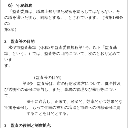
⑶
守秘義務
「監査委員は、職務上知り得た秘密を漏らしてはならない。そ
の職を退いた後も、同様とする。」とされています。（法第198条
の3
第2項）
2
監査等の目的
水俣市監査基準（令和2年監査委員規程第4号。以下「監査基
準」という。）では、監査等の目的について、次のとおり定めて
いま
す。
（監査等の目的）
第3条 監査等は、市の行財政運営について、健全性及
び透明性の確保に寄与し、また、事務の管理及び執行等につい
て、
法令に適合し、正確で、経済的、効率的かつ効果的な
実施を確保し、もって住民の福祉の増進と市政への信頼確保に資
することを目的とする。
3
監査の役割と制度拡充