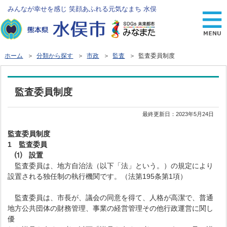
みんなが幸せを感じ 笑顔あふれる元気なまち 水俣
ホーム
＞
分類から探す
＞
市政
＞
監査
＞ 監査委員制度
監査委員制度
最終更新日：
2023年5月24日
監査委員制度
1 監査委員
⑴
設置
監査委員は、地方自治法（以下「法」という。）の規定により
設置される独任制の執行機関です。（法第195条第1項）
監査委員は、市長が、議会の同意を得て、人格が高潔で、普通
地方公共団体の財務管理、事業の経営管理その他行政運営に関し
優