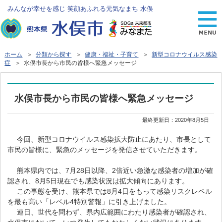
みんなが幸せを感じ 笑顔あふれる元気なまち 水俣
ホーム
＞
分類から探す
＞
健康・福祉・子育て
＞
新型コロナウイルス感染
症
＞ 水俣市長から市民の皆様へ緊急メッセージ
水俣市長から市民の皆様へ緊急メッセージ
最終更新日：
2020年8月5日
今回、新型コロナウイルス感染拡大防止にあたり、市長として
市民の皆様に、緊急のメッセージを発信させていただきます。
熊本県内では、7月28日以降、2倍近い急激な感染者の増加が確
認され、8月5日現在でも感染状況は拡大傾向にあります。
この事態を受け、熊本県では8月4日をもって感染リスクレベル
を最も高い「レベル4特別警報」に引き上げました。
連日、世代を問わず、県内広範囲にわたり感染者が確認され、