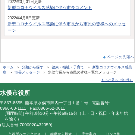
2022年3月31日更新
新型コロナウイルス感染に伴う市長コメント
2022年4月8日更新
新型コロナウイルス感染に伴う市長から市民の皆様へのメッセ
ージ
ページの先頭へ
ホーム
＞
分類から探す
＞
健康・福祉・子育て
＞
新型コロナウイルス感染
症
＞
市長メッセージ
＞ 水俣市長から市民の皆様へ緊急メッセージ
もっと見る（全2件）
水俣市役所
〒867-8555 熊本県水俣市陣内一丁目１番１号 電話番号:
0966-63-1111
Fax:0966-62-0611
[開庁時間] 午前8時30分～午後5時15分（土・日・祝日・年末年始
を除く）
(法人番号 7000020432059)
市役所へのアクセス
｜
組織から探す
｜
庁舎案内
｜
リンク集
｜