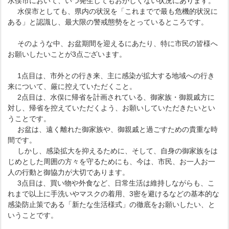
水俣市において、いつ発生してもおかしくない状況にあります。
水俣市としても、県内の状況を「これまでで最も危機的状況に
ある」と認識し、最大限の警戒態勢をとっているところです。
そのような中、お盆期間を迎えるにあたり、特に市民の皆様へ
お願いしたいことが3点ございます。
1点目は、市外との行き来、主に感染が拡大する地域への行き
来について、厳に控えていただくこと。
2点目は、水俣に帰省を計画されている、御家族・御親戚方に
対し、帰省を控えていただくよう、お願いしていただきたいとい
うことです。
お盆は、遠く離れた御家族や、御親戚と過ごすための貴重な時
間です。
しかし、感染拡大を抑えるために、そして、自身の御家族をは
じめとした周囲の方々を守るためにも、今は、市民、お一人お一
人の行動と御協力が大切であります。
3点目は、買い物や外食など、日常生活は維持しながらも、こ
れまで以上に手洗いやマスクの着用、3密を避けるなどの基本的な
感染防止策である「新たな生活様式」の徹底をお願いしたい、と
いうことです。