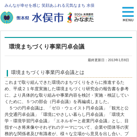
みんなが幸せを感じ 笑顔あふれる元気なまち 水俣
環境まちづくり事業円卓会議
最終更新日：
2013年1月8日
環境まちづくり事業円卓会議とは
これまで取り組んできた環境のまちづくりをさらに推進するた
め、平成２１年度実施した環境まちづくり研究会の報告書を参考
に、より具体的な取り組みや事業内容を検討・実施・検証してい
くために、５つの部会（円卓会議）を再編成しました。
５つの円卓会議は、「ゼロ・ウェイスト円卓会議」「観光と公
共交通円卓会議」「環境にやさしい暮らし円卓会議」「環境大
学・環境学習円卓会議」「エネルギーと産業円卓会議」とし、目
指すべき将来像やそれぞれのテーマについて、企業や団体等の実
務的な関係者及び有識者が、様々な立場から意見を出し合い、プ