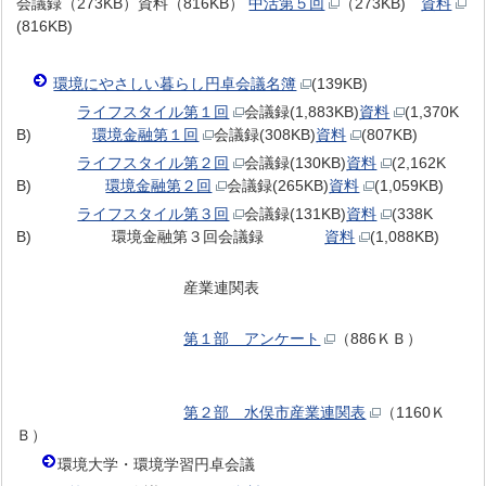
会議録（273KB）資料（816KB）
中活第５回
（273KB)
資料
(816KB)
環境にやさしい暮らし円卓会議名簿
(139KB)
ライフスタイル第１回
会議録(1,883KB)
資料
(1,370K
B)
環境金融第１回
会議録(308KB)
資料
(807KB)
ライフスタイル第２回
会議録(130KB)
資料
(2,162K
B)
環境金融第２回
会議録(265KB)
資料
(1,059KB)
ライフスタイル第３回
会議録(131KB)
資料
(338K
B) 環境金融第３回会議録
資料
(1,088KB)
産業連関表
第１部 アンケート
（886ＫＢ）
第２部 水俣市産業連関表
（1160Ｋ
Ｂ）
環境大学・環境学習円卓会議