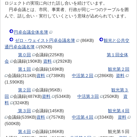
ロジェクトの実現に向けた話し合いを続けています。
円卓会議とは、市民、事業者、行政が同じ一つのテーブルを囲
んで、話し合い・実行していくという意味が込められています。
円卓会議全体名簿
ゼロ・ウェイスト円卓会議名簿
(86KB)
観光と公共交
通円卓会議名簿
(92KB)
第０回
会議録(225KB)
第１回全体
会
会議録(190KB)
資料
(292KB)
第１回
会議録(169KB)
観光第２回
会議録(311KB)
資料
(738KB)
中活第２回
(286KB)
資料
(1,590KB)
第２回
会議録(95KB）
観光第３
回
会議録(487KB)
資料
(534KB)
中活第３回
(250KB)
資
料
(324KB)
第３回
会議録(145KB)
観光第４回
会議録(539KB)
資料
(757KB)
中活第４回
(334KB)
資料
(500KB)
第４回
会議録(186KB) 観光第５回