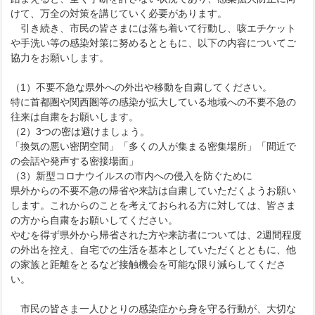
けて、万全の対策を講じていく必要があります。
引き続き、市民の皆さまには落ち着いて行動し、咳エチケット
や手洗い等の感染対策に努めるとともに、以下の内容についてご
協力をお願いします。
（1）不要不急な県外への外出や移動を自粛してください。
特に首都圏や関西圏等の感染が拡大している地域への不要不急の
往来は自粛をお願いします。
（2）3つの密は避けましょう。
「換気の悪い密閉空間」「多くの人が集まる密集場所」「間近で
の会話や発声する密接場面」
（3）新型コロナウイルスの市内への侵入を防ぐために
県外からの不要不急の帰省や来訪は自粛していただくようお願い
します。これからのことを考えておられる方に対しては、皆さま
の方から自粛をお願いしてください。
やむを得ず県外から帰省された方や来訪者については、2週間程度
の外出を控え、自宅での生活を基本としていただくとともに、他
の家族と距離をとるなど接触機会を可能な限り減らしてくださ
い。
市民の皆さま一人ひとりの感染症から身を守る行動が、大切な