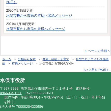
26日）
2020年8月5日更新
水俣市長から市民の皆様へ緊急メッセージ
2021年1月18日更新
水俣市長から市民の皆様へメッセージ
ページの先頭へ
ホーム
＞
分類から探す
＞
健康・福祉・子育て
＞
新型コロナウイルス感染
症
＞
市長メッセージ
＞ 水俣市長から市民の皆様へ
もっと見る（全2件）
水俣市役所
〒867-8555 熊本県水俣市陣内一丁目１番１号 電話番号:
0966-63-1111
Fax:0966-62-0611
[開庁時間] 午前8時30分～午後5時15分（土・日・祝日・年末年始
を除く）
(法人番号 7000020432059)