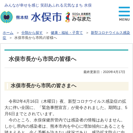
みんなが幸せを感じ 笑顔あふれる元気なまち 水俣
ホーム
＞
分類から探す
＞
健康・福祉・子育て
＞
新型コロナウイルス感染
症
＞ 水俣市長から市民の皆様へ
水俣市長から市民の皆様へ
最終更新日：
2020年4月17日
水俣市長から市民の皆さまへ
令和2年4月16日（木曜日）夜、新型コロナウイルス感染症の拡
大に伴い全国に、「緊急事態宣言」が発令されました。期間は、5
月6日までとされています。
今のところ、水俣保健所管内では感染者の情報はありません。
しかし県内の感染者は、熊本市内を中心に増加傾向にあることを
踏まえると、全く予断を許さない状況であり、感染拡大防止に向