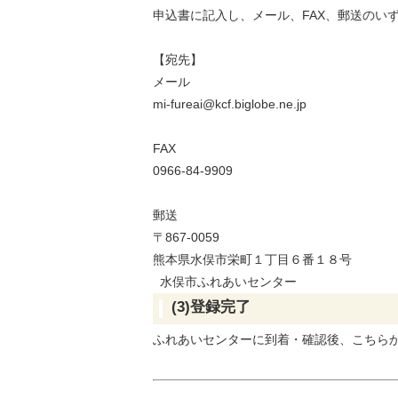
申込書に記入し、メール、FAX、郵送のい
【宛先】
メール
mi-fureai@kcf.biglobe.ne.jp
FAX
0966-84-9909
郵送
〒867-0059
熊本県水俣市栄町１丁目６番１８号
水俣市ふれあいセンター
(3)登録完了
ふれあいセンターに到着・確認後、こちら