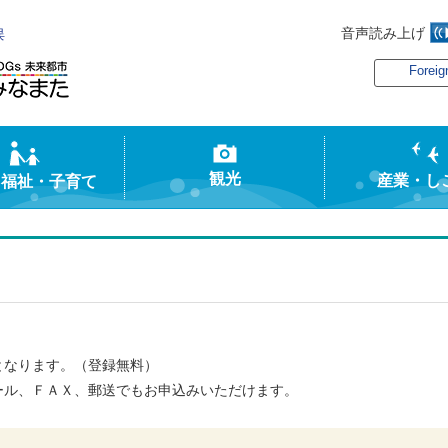
音声読み上げ
俣
Foreig
観光
産業・し
・福祉・子育て
となります。（登録無料）
ール、ＦＡＸ、郵送でもお申込みいただけます。