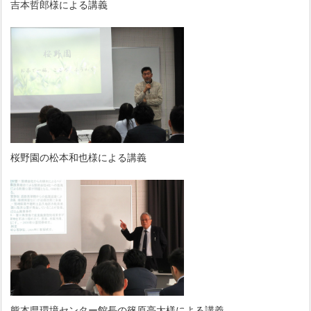
吉本哲郎様による講義
桜野園の松本和也様による講義
熊本県環境センター館長の篠原亮太様による講義