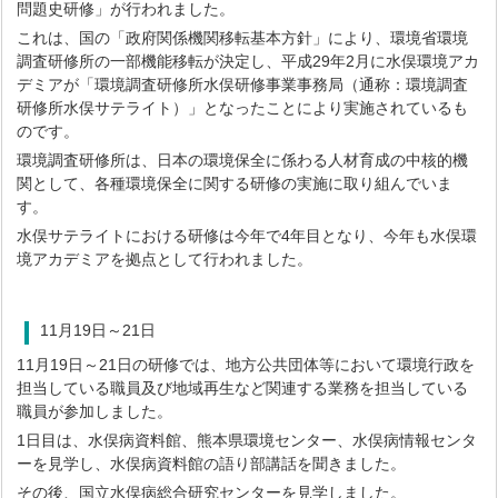
問題史研修」が行われました。
これは、国の「政府関係機関移転基本方針」により、環境省環境
調査研修所の一部機能移転が決定し、平成29年2月に水俣環境アカ
デミアが「環境調査研修所水俣研修事業事務局（通称：環境調査
研修所水俣サテライト）」となったことにより実施されているも
のです。
環境調査研修所は、日本の環境保全に係わる人材育成の中核的機
関として、各種環境保全に関する研修の実施に取り組んでいま
す。
水俣サテライトにおける研修は今年で4年目となり、今年も水俣環
境アカデミアを拠点として行われました。
11月19日～21日
11月19日～21日の研修では、地方公共団体等において環境行政を
担当している職員及び地域再生など関連する業務を担当している
職員が参加しました。
1日目は、水俣病資料館、熊本県環境センター、水俣病情報センタ
ーを見学し、水俣病資料館の語り部講話を聞きました。
その後、国立水俣病総合研究センターを見学しました。