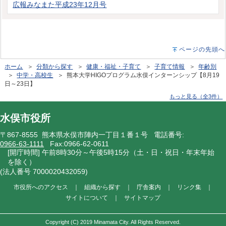
広報みなまた平成23年12月号
ページの先頭へ
ホーム
＞
分類から探す
＞
健康・福祉・子育て
＞
子育て情報
＞
年齢別
＞
中学・高校生
＞ 熊本大学HIGOプログラム水俣インターンシップ【8月19
日～23日】
もっと見る（全3件）
水俣市役所
〒867-8555 熊本県水俣市陣内一丁目１番１号 電話番号:
0966-63-1111
Fax:0966-62-0611
[開庁時間] 午前8時30分～午後5時15分（土・日・祝日・年末年始
を除く）
(法人番号 7000020432059)
市役所へのアクセス
｜
組織から探す
｜
庁舎案内
｜
リンク集
｜
サイトについて
｜
サイトマップ
Copyright (C) 2019 Minamata City. All Rights Reserved.