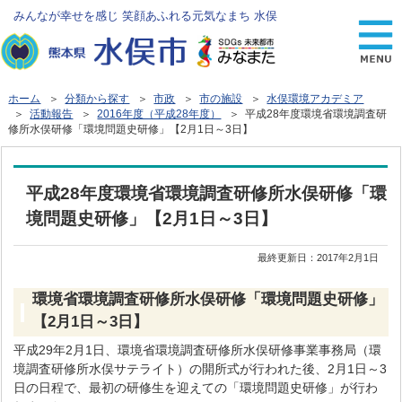
みんなが幸せを感じ 笑顔あふれる元気なまち 水俣
ホーム
＞
分類から探す
＞
市政
＞
市の施設
＞
水俣環境アカデミア
＞
活動報告
＞
2016年度（平成28年度）
＞ 平成28年度環境省環境調査研
修所水俣研修「環境問題史研修」【2月1日～3日】
平成28年度環境省環境調査研修所水俣研修「環
境問題史研修」【2月1日～3日】
最終更新日：
2017年2月1日
環境省環境調査研修所水俣研修「環境問題史研修」
【2月1日～3日】
平成29年2月1日、環境省環境調査研修所水俣研修事業事務局（環
境調査研修所水俣サテライト）の開所式が行われた後、2月1日～3
日の日程で、最初の研修生を迎えての「環境問題史研修」が行わ