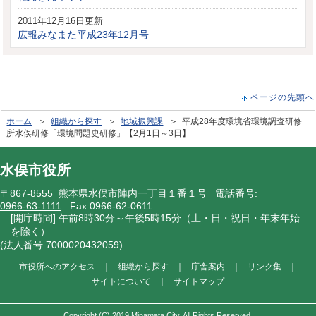
2011年12月16日更新
広報みなまた平成23年12月号
ページの先頭へ
ホーム
＞
組織から探す
＞
地域振興課
＞ 平成28年度環境省環境調査研修
所水俣研修「環境問題史研修」【2月1日～3日】
水俣市役所
〒867-8555 熊本県水俣市陣内一丁目１番１号 電話番号:
0966-63-1111
Fax:0966-62-0611
[開庁時間] 午前8時30分～午後5時15分（土・日・祝日・年末年始
を除く）
(法人番号 7000020432059)
市役所へのアクセス
｜
組織から探す
｜
庁舎案内
｜
リンク集
｜
サイトについて
｜
サイトマップ
Copyright (C) 2019 Minamata City. All Rights Reserved.