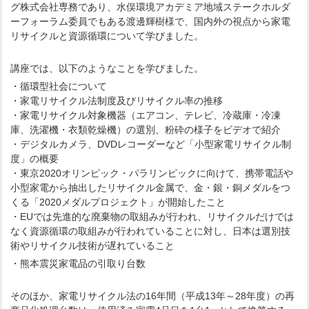
グ株式会社専務であり、水俣環境アカデミア地域ステークホルダ
ーフォーラム委員でもある渡邊輝樹様で、国内外の視点から家電
リサイクルと資源循環について学びました。
講座では、以下のようなことを学びました。
・循環型社会について
・家電リサイクル法制度及びリサイクル率の推移
・家電リサイクル対象機器（エアコン、テレビ、冷蔵庫・冷凍
庫、洗濯機・衣類乾燥機）の選別、粉砕の様子をビデオで紹介
・デジタルカメラ、DVDレコーダーなど「小型家電リサイクル制
度」の概要
・東京2020オリンピック・パラリンピックに向けて、携帯電話や
小型家電から抽出したリサイクル金属で、金・銀・銅メダルをつ
くる「2020メダルプロジェクト」が開始したこと
・EUでは先進的な廃棄物の取組みが行われ、リサイクルだけでは
なく資源循環の取組みが行われていることに対し、日本は選別技
術やリサイクル技術が遅れていること
・熊本震災家電品の引取り台数
そのほか、家電リサイクル法の16年間（平成13年～28年度）の再