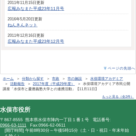
2011年11月15日更新
広報みなまた平成23年11月号
2016年5月20日更新
ねんきんネット
2011年12月16日更新
広報みなまた平成23年12月号
ページの先頭へ
ホーム
＞
分類から探す
＞
市政
＞
市の施設
＞
水俣環境アカデミア
＞
活動報告
＞
2017年度（平成29年度）
＞ 水俣環境アカデミア市民公開
講座「水俣市と慶應義塾大学との連携活動」【11月11日】
もっと見る（全2件）
水俣市役所
〒867-8555 熊本県水俣市陣内一丁目１番１号 電話番号:
0966-63-1111
Fax:0966-62-0611
[開庁時間] 午前8時30分～午後5時15分（土・日・祝日・年末年始