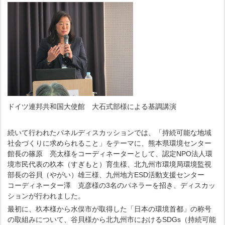
ドイツ連邦共和国大使館 大石式部様による基調講演
続いて行われたパネルディスカッションでは、「持続可能な地域
社会づくりに求められること」をテーマに、熊本県環境センター
館長の篠原 亮太様をコーディネーターとして、認定NPO法人環
境市民代表の杦本（すぎもと）育生様、北九州市環境局環境監視
部長の谷貝（やがい）雄三様、九州地方ESD活動支援センター
コーディネーター澤 克彦様の3名のパネラーを招き、ディスカッ
ションが行われました。
最初に、杦本様から水俣市が取得した「日本の環境首都」の称号
の取組みについて、谷貝様から北九州市におけるSDGs（持続可能