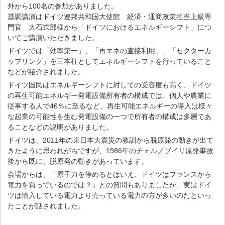
外から100名の参加がありました。
基調講演はドイツ連邦共和国大使館 経済・通商政策担当上級専
門官 大石式部様から「ドイツにおけるエネルギーシフト」につ
いてご講演いただきました。
ドイツでは「効率第一」、「再エネの直接利用」、「セクターカ
ップリング」を三本柱としてエネルギーシフトを行っていること
などが紹介されました。
ドイツ国民はエネルギーシフトに対しての受容度も高く、ドイツ
の再生可能エネルギー発電設備所有者の構成では、個人や農業に
従事する人で46％に至るなど、再生可能エネルギーの導入は様々
な起業の可能性を生む発電設備の一つで所有者の構成は多層であ
ることなどの説明がありました。
ドイツは、2011年の東日本大震災の教訓から脱原発の動きが出て
きたように思われがちですが、1986年のチェルノブイリ原発事故
後から既に、脱原発の動きがあっています。
会場からは、「原子力を停めるとはいえ、ドイツはフランスから
電力を買っているのでは？」との質問もありましたが、実はドイ
ツは輸入している電力より売っている電力の方が多いのだといっ
たことが話されました。