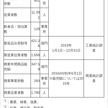
951
所
所数
11,39
従業者数
人
1
飲食店・宿泊業
事業
129
数
所
421.2
製造品出荷額等
億円
2019年
工業統計調
8
1月1日～12月31日
査
製造業従業者数
1,658
人
商業年間商品販
347.5
億円
売額
9
2016(H28)年6月1日
商業統計調
事業
※販売額については20
商業事業所数
283
査
所
15年
商業従業者数
1,780
人
*1
：農業、林業、漁業。
*2
：鉱業、建設業、製造業。