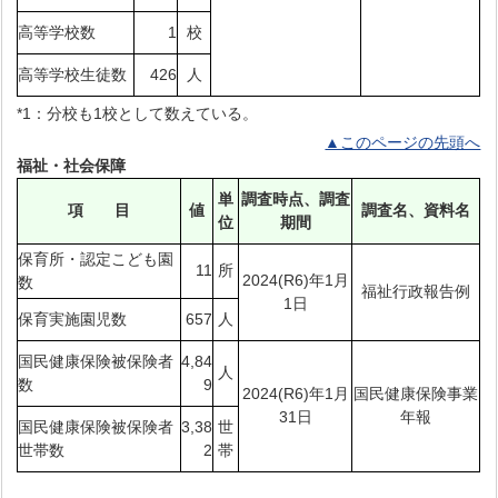
高等学校数
1
校
高等学校生徒数
426
人
*1：分校も1校として数えている。
▲このページの先頭へ
福祉・社会保障
単
調査時点、調査
項 目
値
調査名、資料名
位
期間
保育所・認定こども園
11
所
2024(R6)年1月
数
福祉行政報告例
1日
保育実施園児数
657
人
国民健康保険被保険者
4,84
人
数
9
2024(R6)年1月
国民健康保険事業
31日
年報
国民健康保険被保険者
3,38
世
世帯数
2
帯