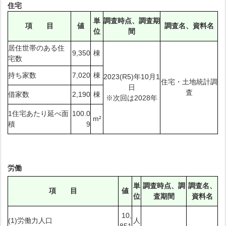
住宅
単
調査時点、調査期
項 目
値
調査名、資料名
位
間
居住世帯のある住
9,350
棟
宅数
持ち家数
7,020
棟
2023(R5)年10月1
住宅・土地統計調
日
査
借家数
2,190
棟
※次回は2028年
1住宅あたり延べ面
100.0
m²
積
9
労働
単
調査時点、調
調査名、
項 目
値
位
査期間
資料名
10,
(1)労働力人口
人
851