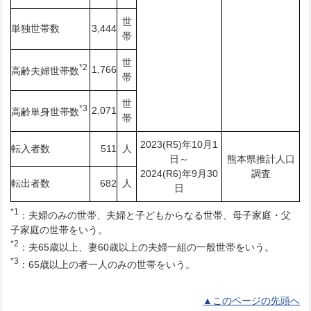
世
単独世帯数
3,444
帯
世
*2
1,766
高齢夫婦世帯数
帯
世
*3
2,071
高齢単身世帯数
帯
2023(R5)年10月1
転入者数
511
人
日～
熊本県推計人口
2024(R6)年9月30
調査
転出者数
682
人
日
*1
：夫婦のみの世帯、夫婦と子どもからなる世帯、母子家庭・父
子家庭の世帯をいう。
*2
：夫65歳以上、妻60歳以上の夫婦一組の一般世帯をいう。
*3
：65歳以上の者一人のみの世帯をいう。
▲このページの先頭へ