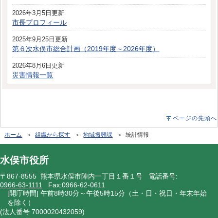
2026年3月5日更新
市長プロフィール
2025年9月25日更新
第６次水俣市総合計画（2019年度～2026年度）
2026年8月6日更新
災害情報一覧
ページの先頭へ
ホーム
＞
組織から探す
＞
地域振興課
＞ 統計情報
水俣市役所
〒867-8555 熊本県水俣市陣内一丁目１番１号 電話番号:
0966-63-1111
Fax:0966-62-0611
[開庁時間] 午前8時30分～午後5時15分（土・日・祝日・年末年始
を除く）
(法人番号 7000020432059)