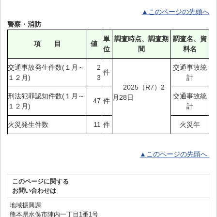
▲このページの先頭へ
警察・消防
単
調査時点、調査期
調査名、資
項 目
値
位
間
料名
交通事故発生件数(１月～
2
交通事故統
件
１２月)
3
計
2025（R7）2
刑法犯罪認知件数(１月～
交通事故統
月28日
47
件
１２月)
計
火災発生件数
11
件
火災年
▲このページの先頭へ
このページに関する
お問い合わせは
地域振興課
熊本県水俣市陣内一丁目1番1号