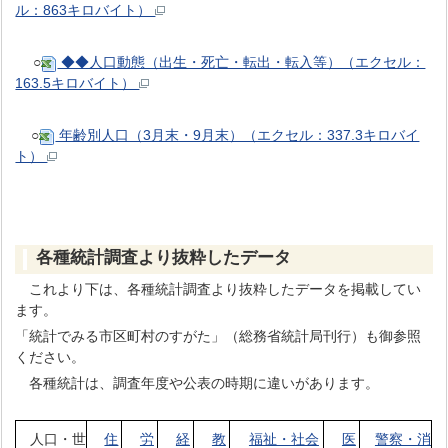
ル：863キロバイト）
○
◆◆人口動態（出生・死亡・転出・転入等）（エクセル：
163.5キロバイト）
○
年齢別人口（3月末・9月末）（エクセル：337.3キロバイ
ト）
各種統計調査より抜粋したデータ
これより下は、各種統計調査より抜粋したデータを掲載してい
ます。
「統計でみる市区町村のすがた」（総務省統計局刊行）も御参照
ください。
各種統計は、調査年度や公表の時期に違いがあります。
人口・世
住
労
経
教
福祉・社会
医
警察・消