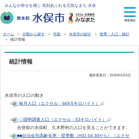
みんなが幸せを感じ 笑顔あふれる元気なまち 水俣
ホーム
＞
分類から探す
＞
市政
＞
水俣市の紹介
＞
世帯・人口・統計
＞ 統計情報
統計情報
最終更新日：
2026年6月5日
水俣市の人口の動き
○
毎月人口（エクセル：669.5キロバイト）
○
◇国勢調査人口（エクセル：53キロバイト）
合併前の水俣町、久木野村の人口を見ることができます。
○
■■自治会別高齢化率・世帯数（H31.04.30から）（エクセ