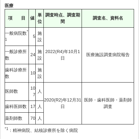
医療
単
調査時点、調査期
項 目
値
調査名、資料名
位
間
*
一般病院数
施
5
1
設
一般診療所
施
2022(R4)年10月1
24
医療施設調査病院報告
数
設
日
歯科診療所
施
10
数
設
10
医師数
人
7
2020(R2)年12月31
医師・歯科医師・薬剤師
歯科医師数
17
人
日
調査
薬剤師数
70
人
*1
：精神病院、結核診療所を除く病院