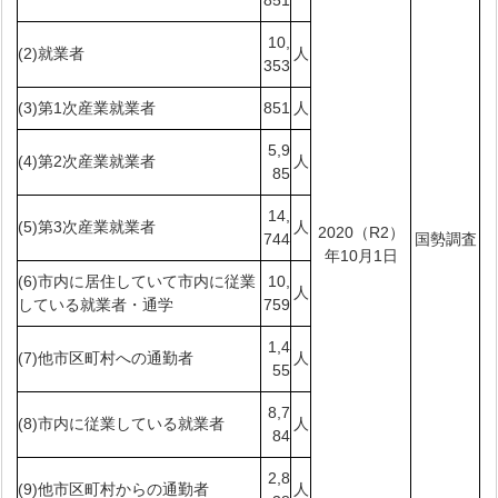
10,
(2)就業者
人
353
(3)第1次産業就業者
851
人
5,9
(4)第2次産業就業者
人
85
14,
(5)第3次産業就業者
人
2020（R2）
744
国勢調査
年10月1日
(6)市内に居住していて市内に従業
10,
人
している就業者・通学
759
1,4
(7)他市区町村への通勤者
人
55
8,7
(8)市内に従業している就業者
人
84
2,8
(9)他市区町村からの通勤者
人