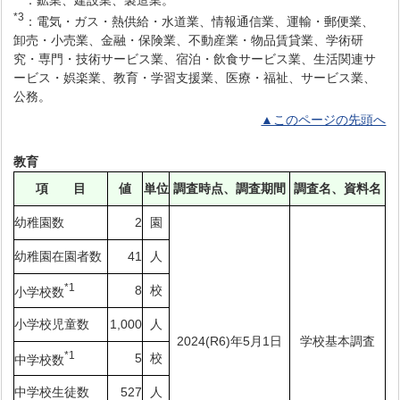
*3
：電気・ガス・熱供給・水道業、情報通信業、運輸・郵便業、
卸売・小売業、金融・保険業、不動産業・物品賃貸業、学術研
究・専門・技術サービス業、宿泊・飲食サービス業、生活関連サ
ービス・娯楽業、教育・学習支援業、医療・福祉、サービス業、
公務。
▲このページの先頭へ
教育
項 目
値
単位
調査時点、調査期間
調査名、資料名
幼稚園数
2
園
幼稚園在園者数
41
人
*1
8
校
小学校数
小学校児童数
1,000
人
2024(R6)年5月1日
学校基本調査
*1
5
校
中学校数
中学校生徒数
527
人