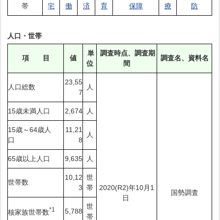
帯
宅
働
済
育
保障
療
防
人口・世帯
単
調査時点、調査期
項 目
値
調査名、資料名
位
間
23,55
人口総数
人
7
15歳未満人口
2,674
人
15歳～64歳人
11,21
人
口
8
65歳以上人口
9,635
人
10,12
世
世帯数
3
帯
2020(R2)年10月1
国勢調査
日
世
*1
5,788
核家族世帯数
帯