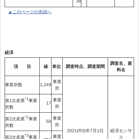
38
▲このページの先頭へ
経済
調査名、資
項 目
値
単位
調査時点、調査期間
料名
事業
事業所数
1,249
所
*1
事業
第1次産業
事業
17
所
所数
*2
事業
第2次産業
事業
50
所
所数
2021(R3)年7月1日
経済センサ
*3
事業
第3次産業
事業
ス