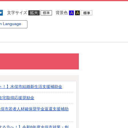
文字サイズ
背景色
gn Language
ト！】水俣市結婚新生活支援補助金
住宅取得応援奨励金
水俣市若者人材確保奨学金返還支援補助
する方へ！】令和8年度水俣市就業・創