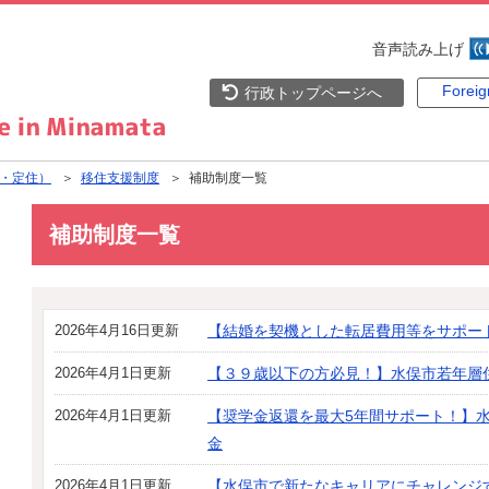
音声読み上げ
Forei
行政トップページへ
・定住）
＞
移住支援制度
＞ 補助制度一覧
補助制度一覧
2026年4月16日更新
【結婚を契機とした転居費用等をサポー
2026年4月1日更新
【３９歳以下の方必見！】水俣市若年層
2026年4月1日更新
【奨学金返還を最大5年間サポート！】
金
2026年4月1日更新
【水俣市で新たなキャリアにチャレンジ