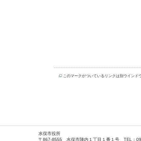
このマークがついているリンクは別ウインド
水俣市役所
〒867-8555 水俣市陣内１丁目１番１号 TEL：0966