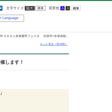
文字サイズ
背景色
gn Language
26 ＳＤＧｓ未来都市フェスタ 水俣市×水俣高校」
もっと見る（全15件）
開催します！
」