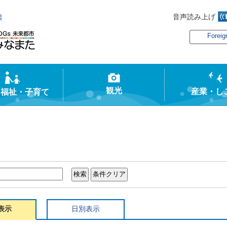
音声読み上げ
俣
Foreig
観光
産業・し
・福祉・子育て
表示
日別表示