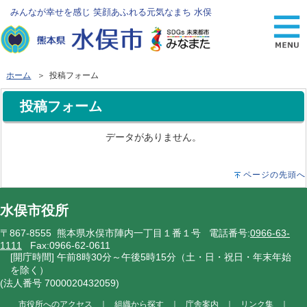
みんなが幸せを感じ 笑顔あふれる元気なまち 水俣
ホーム
＞ 投稿フォーム
投稿フォーム
データがありません。
ページの先頭へ
水俣市役所
〒867-8555 熊本県水俣市陣内一丁目１番１号 電話番号:
0966-63-
1111
Fax:0966-62-0611
[開庁時間] 午前8時30分～午後5時15分（土・日・祝日・年末年始
を除く）
(法人番号 7000020432059)
市役所へのアクセス
｜
組織から探す
｜
庁舎案内
｜
リンク集
｜