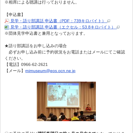
※相席による聴講は行っておりません。
【申込書】
見学・語り部講話 申込書（PDF：739キロバイト）
見学・語り部講話 申込書（エクセル：53.8キロバイト）
※団体見学申込書と兼用となっております。
★語り部講話をお申し込みの場合
必ずお申し込み前に予約状況をお電話またはメールにてご確認
ください。
【電話】0966-62-2621
【メール】
mimuseum@eos.ocn.ne.jp