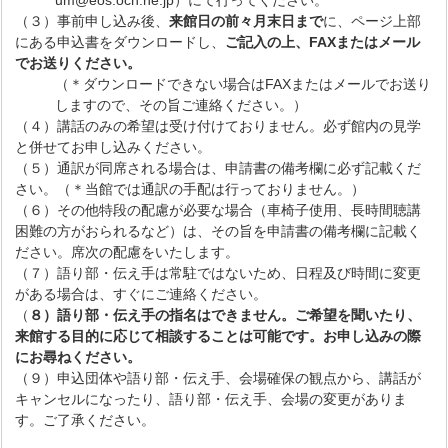
um@eos.ocn.ne.jp）にて行ってください。
（３）事前申し込み後、
来館日の前々月末日まで
に、ページ上部
にある申込書をダウンロードし、
ご記入の上、
FAXまたはメール
でお送りください。
（＊ダウンロードできない場合はFAXまたはメールでお送り
しますので、その旨ご連絡ください。）
（４）講話のみの希望は受け付けておりません。必ず館内の見学
と併せてお申し込みください。
（５）通訳が同席される場合は、申請書の備考欄に必ず記載くだ
さい。（＊当館では通訳の手配は行っておりません。）
（６）その他特段の配慮が必要な場合（車椅子使用、長時間聴講
困難の方がおられるなど）は、その旨を申請書の備考欄に記載く
ださい。席次の配慮をいたします。
（７）語り部・伝え手は常駐ではないため、日程及び時間に変更
がある場合は、すぐにご連絡ください。
（
８）語り部・伝え手の指名はできません。ご希望を聞いたり、
来館する目的に応じて相談することは可能です。
お申し込みの際
にお尋ねください。
（９）申込団体や語り部・伝え手、会場確保の観点から、講話が
キャンセルになったり、語り部・伝え手、会場の変更がありま
す。ご了承ください。