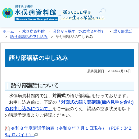
ホーム
＞
水俣病資料館
＞
分類から探す（水俣病資料館）
＞
語り部講話
＞
語り部講話の申し込み
＞ 語り部講話の申し込み
語り部講話の申し込み
最終更新日：
2026年7月14日
語り部講話について
水俣病資料館内では、
対面式
の語り部講話を行っております。
お申し込み前に、下記の
「対面式の語り部講話(館内見学を含む)
のお申し込みについて」
をご一読のうえ、講話の空き状況を以下
の講話予定表よりご確認ください。
令和８年度講話予約表（令和８年７月１日現在）（PDF：342.
8キロバイト）