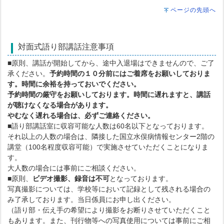
ページの先頭へ
対面式語り部講話注意事項
■原則、講話が開始してから、途中入退場はできませんので、ご了
承ください。
予約時間の１０分前にはご着席をお願いしておりま
す。時間に余裕を持っておいでください。
予約時間の厳守
をお願いしております。時間に遅れますと、講話
が聴けなくなる場合があります。
やむなく遅れる場合は、
必ず
ご連絡ください。
■語り部講話室に収容可能な人数は60名以下となっております。
それ以上の人数の場合は、隣接した国立水俣病情報センター2階の
講堂（100名程度収容可能）で実施させていただくことになりま
す。
大人数の場合には事前にご相談ください。
■原則、
ビデオ撮影、録音は不可
となっております。
写真撮影については、学校等において記録として残される場合の
み了承しております。当日係員にお申し出ください。
（語り部・伝え手の希望により撮影をお断りさせていただくこと
もあります。また、刊行物等への写真使用については事前にご相