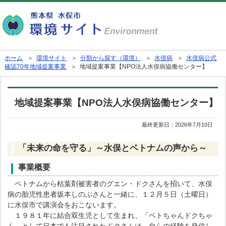
ホーム
＞
環境サイト
＞
分類から探す（環境）
＞
水俣病
＞
水俣病公式
確認70年地域提案事業
＞ 地域提案事業【NPO法人水俣病協働センター】
地域提案事業【NPO法人水俣病協働センター】
最終更新日：
2026年7月10日
「未来の命を守る」～水俣とベトナムの声から～
事業概要
ベトナムから枯葉剤被害者のグエン・ドクさんを招いて、水俣
病の胎児性患者坂本しのぶさんと一緒に、１２月５日（土曜日）
に水俣市で講演会をおこないます。
１９８１年に結合双生児として生まれ、「ベトちゃんドクちゃ
ん」として日本でも注目されたドクさんは、自らの経験を発信し