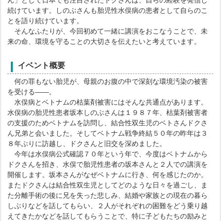
続けています。しのぶさんも胎児性水俣病の患者として自らのこ
とを語り続けています。
そんなふたりが、今回初めて一緒に講演をおこなうことで、未
来の命、環境を守ることの大切さを伝えたいと考えています。
イベント概要
何の罪もない胎児が、母親のお腹の中で深刻な環境汚染の被害
を受ける――。
水俣病とベトナムの枯葉剤被害にはそんな共通点があります。
水俣病の胎児性患者坂本しのぶさんは１９８７年、枯葉剤被害者
の支援のためベトナムを訪問し、結合性双生児のベトさんドクさ
ん兄弟と会いました。そしてベトナム戦争終結５０年の昨年は３
８年ぶりに訪越し、ドクさんと旧交を深めました。
今年は水俣病公式確認７０年という年で、今度はベトナムから
ドクさんを招き、水俣で胎児性患者の坂本さんと２人での講演を
開催します。坂本さんがなぜベトナムに行き、何を感じたのか。
またドクさんは結合性双生児としてどのような日々を過ごし、ま
た分離手術の後に兄を失った悲しみ、結婚や家族との現在の暮ら
しぶりなどを話してもらい、２人がそれぞれの困難をどう乗り越
えてきたかなどを話してもらうことで、特に子どもたちの励みと