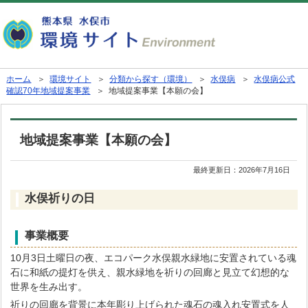
ホーム
＞
環境サイト
＞
分類から探す（環境）
＞
水俣病
＞
水俣病公式
確認70年地域提案事業
＞ 地域提案事業【本願の会】
地域提案事業【本願の会】
最終更新日：
2026年7月16日
水俣祈りの日
事業概要
10月3日土曜日の夜、エコパーク水俣親水緑地に安置されている魂
石に和紙の提灯を供え、親水緑地を祈りの回廊と見立て幻想的な
世界を生み出す。
祈りの回廊を背景に本年彫り上げられた魂石の魂入れ安置式を人