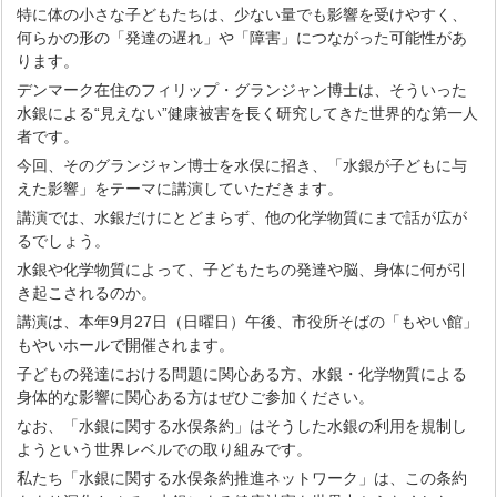
特に体の小さな子どもたちは、少ない量でも影響を受けやすく、
何らかの形の「発達の遅れ」や「障害」につながった可能性があ
ります。
デンマーク在住のフィリップ・グランジャン博士は、そういった
水銀による“見えない”健康被害を長く研究してきた世界的な第一人
者です。
今回、そのグランジャン博士を水俣に招き、「水銀が子どもに与
えた影響」をテーマに講演していただきます。
講演では、水銀だけにとどまらず、他の化学物質にまで話が広が
るでしょう。
水銀や化学物質によって、子どもたちの発達や脳、身体に何が引
き起こされるのか。
講演は、本年9月27日（日曜日）午後、市役所そばの「もやい館」
もやいホールで開催されます。
子どもの発達における問題に関心ある方、水銀・化学物質による
身体的な影響に関心ある方はぜひご参加ください。
なお、「水銀に関する水俣条約」はそうした水銀の利用を規制し
ようという世界レベルでの取り組みです。
私たち「水銀に関する水俣条約推進ネットワーク」は、この条約