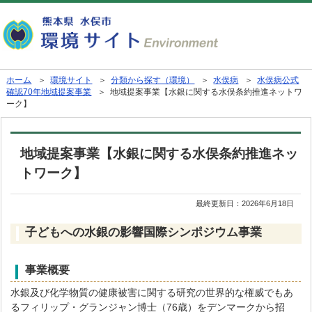
ホーム
＞
環境サイト
＞
分類から探す（環境）
＞
水俣病
＞
水俣病公式
確認70年地域提案事業
＞ 地域提案事業【水銀に関する水俣条約推進ネットワ
ーク】
地域提案事業【水銀に関する水俣条約推進ネッ
トワーク】
最終更新日：
2026年6月18日
子どもへの水銀の影響国際シンポジウム事業
事業概要
水銀及び化学物質の健康被害に関する研究の世界的な権威でもあ
るフィリップ・グランジャン博士（76歳）をデンマークから招