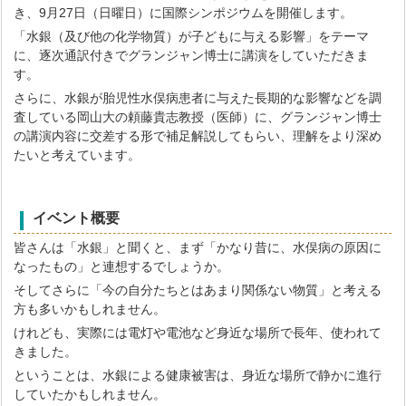
き、9月27日（日曜日）に国際シンポジウムを開催します。
「水銀（及び他の化学物質）が子どもに与える影響」をテーマ
に、逐次通訳付きでグランジャン博士に講演をしていただきま
す。
さらに、水銀が胎児性水俣病患者に与えた長期的な影響などを調
査している岡山大の頼藤貴志教授（医師）に、グランジャン博士
の講演内容に交差する形で補足解説してもらい、理解をより深め
たいと考えています。
イベント概要
皆さんは「水銀」と聞くと、まず「かなり昔に、水俣病の原因に
なったもの」と連想するでしょうか。
そしてさらに「今の自分たちとはあまり関係ない物質」と考える
方も多いかもしれません。
けれども、実際には電灯や電池など身近な場所で長年、使われて
きました。
ということは、水銀による健康被害は、身近な場所で静かに進行
していたかもしれません。