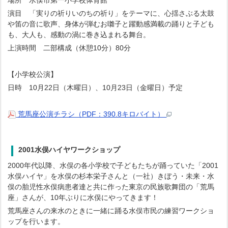
演目 「実りの祈りいのちの祈り」をテーマに、心揺さぶる太鼓
や笛の音に歌声、身体が弾むお囃子と躍動感満載の踊りと子ども
も、大人も、感動の渦に巻き込まれる舞台。
上演時間 二部構成（休憩10分）80分
【小学校公演】
日時 10月22日（木曜日）、10月23日（金曜日）予定
荒馬座公演チラシ（PDF：390.8キロバイト）
2001水俣ハイヤワークショップ
2000年代以降、水俣の各小学校で子どもたちが踊っていた「2001
水俣ハイヤ」を水俣の杉本栄子さんと（一社）きぼう・未来・水
俣の胎児性水俣病患者達と共に作った東京の民族歌舞団の「荒馬
座」さんが、10年ぶりに水俣にやってきます！
荒馬座さんの来水のときに一緒に踊る水俣市民の練習ワークショ
ップを行います。