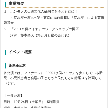
事業概要
１ ホンモノの伝統文化の醍醐味を子ども達に！
～荒馬座公演in水俣～東京の民族歌舞団「荒馬座」による芸術
鑑賞会
２ 「2001水俣ハイヤ」のワークショップの開催
講師：杉本肇氏（海と月と星の会代表）
イベント概要
荒馬座公演
各公演では、フィナーレに「2001水俣ハイヤ」を参加している胎
児・小児性患者と会場の子どもや市民たちとの総踊りを計画して
います。
【一般公演】
日時 10月24日（土曜日）15時開演
場所 水俣市第一小学校体育館