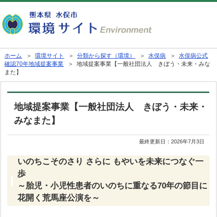
ホーム
＞
環境サイト
＞
分類から探す（環境）
＞
水俣病
＞
水俣病公式
確認70年地域提案事業
＞ 地域提案事業【一般社団法人 きぼう・未来・みな
また】
地域提案事業【一般社団法人 きぼう・未来・
みなまた】
最終更新日：
2026年7月3日
いのちこそのさり さらに もやいを未来につなぐ一
歩
～胎児・小児性患者のいのちに重なる70年の節目に
花開く荒馬座公演を～