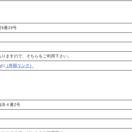
4 水俣市幸町6番19号
ありますので、そちらをご利用下さい。
/
（外部リンク）
南福寺４番2号