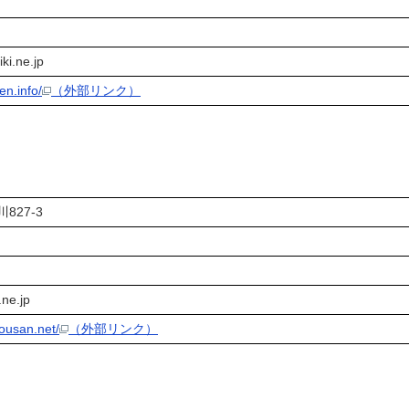
i.ne.jp
en.info/
（外部リンク）
5 水俣市深川827-3
ne.jp
ousan.net/
（外部リンク）