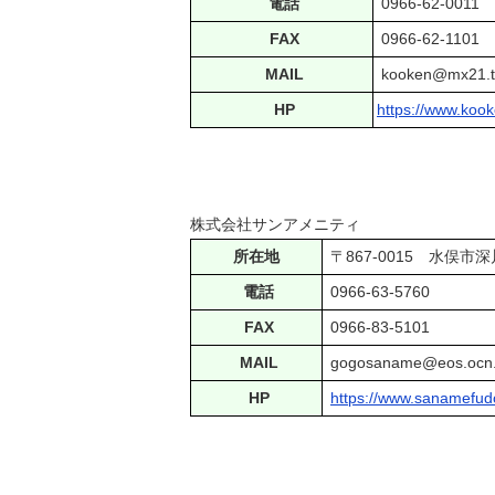
電話
0966-62-0011
FAX
0966-62-1101
MAIL
kooken@mx21.tik
HP
https://www.kook
株式会社サンアメニティ
所在地
〒867-001
電話
0966-63-5760
FAX
0966-83-5101
MAIL
gogosaname@eos.ocn.
HP
https://www.sanamefud