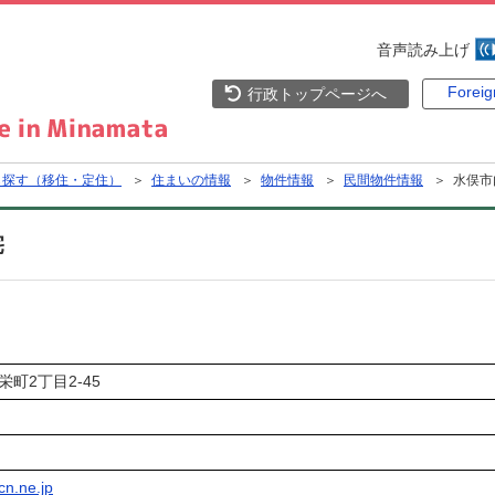
音声読み上げ
Forei
行政トップページへ
ら探す（移住・定住）
＞
住まいの情報
＞
物件情報
＞
民間物件情報
＞ 水俣市
宅
栄町2丁目2-45
n.ne.jp