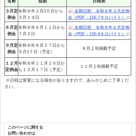
名称
会期
日程表
３月定
令和８年２月2６日から
会期日程 令和８年３月定例
例会
３月１９日
会（PDF：156.7キロバイト）
６月定
令和８年６月１１日から
会期日程 令和８年６月定例
例会
７月２日
会（PDF：105.4キロバイト）
９月定
令和８年８月２７日から
８月上旬掲載予定
例会
９月1７日（予定）
１２月
令和８年１１月２６日か
１１月上旬掲載予定
定例会
ら１２月１７日（予定）
※日程は変更になる場合がありますので、あらかじめご了承くだ
さい。
このページに関する
お問い合わせは