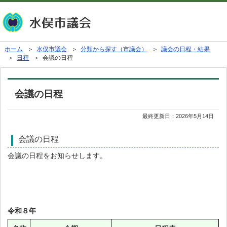
ホーム
＞
水俣市議会
＞
分類から探す（市議会）
＞
議会の日程・結果
＞
日程
＞ 会議の日程
会議の日程
最終更新日：
2026年5月14日
会議の日程
会議の日程をお知らせします。
令和８年