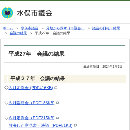
ホーム
＞
水俣市議会
＞
分類から探す（市議会）
＞
議会の日程・結果
＞
会議の結果
＞ 平成27年 会議の結果
平成27年 会議の結果
最終更新日：
2024年2月5日
平成２７年 会議の結果
◇
３月定例会 (PDF416KB)
◇
５月臨時会（PDF136KB)
◇
６月定例会（PDF215KB)
可決した意見書・決議（PDF51KB)