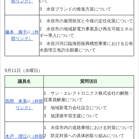
部リンク）
いて
3 水俣ブランドの推進方策について
1 水俣市の雇用状況と今後の定住化策について
2 水俣市の地域新電力事業及び再生可能エネル
藤本 壽子
（外
ギー導入について
部リンク）
3 水俣川河口臨海部振興構想事業における公有
水面埋立免許出願書について
9月11日（水曜日）
議員名
質問項目
1 サン・エレクトロニクス株式会社の解散・
従業員解雇について
髙岡 朱美
（外部
リンク）
2 地域新電力会社設立について
3 放課後学習支援について
1 水俣市内の道路事情における対策について
2 防災対策への具体的取り組みについて
木戸 理江
（外部