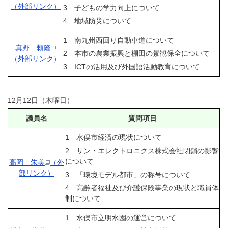
（外部リンク）
3 子どもの学力向上について
4 地域防災について
1 南九州西回り自動車道について
真野 頼隆
2 本市の農業振興と棚田の景観保全について
（外部リンク）
3 ICTの活用及び外国語活動教育について
12月12日（木曜日）
議員名
質問項目
1 水俣市経済の現状について
2 サン・エレクトロニクス株式会社閉鎖の影響
について
髙岡 朱美
（外
部リンク）
3 「環境モデル都市」の称号について
4 高齢者福祉及び介護保険事業の現状と職員体
制について
1 水俣市立明水園の運営について