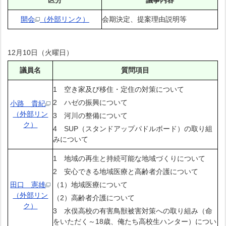
開会
（外部リンク）
会期決定、提案理由説明等
12月10日（火曜日）
議員名
質問項目
1 空き家及び移住・定住の対策について
2 ハゼの振興について
小路 貴紀
（外部リン
3 河川の整備について
ク）
4 SUP（スタンドアップパドルボード）の取り組
みについて
1 地域の再生と持続可能な地域づくりについて
2 安心できる地域医療と高齢者介護について
田口 憲雄
（1）地域医療について
（外部リン
（2）高齢者介護について
ク）
3 水俣高校の有害鳥獣被害対策への取り組み（命
をいただく～18歳、俺たち高校生ハンター）につい