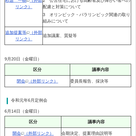
杉迫 一樹
（外部
2 公営住宅における高齢者及び障がい者への
リンク）
配慮と対策について
3 オリンピック・パラリンピック関連の取り
組みについて
追加提案等
（外部
追加議案、質疑等
リンク）
9月20日（金曜日）
区分
議事内容
閉会
（外部リンク）
委員長報告、採決等
令和元年6月定例会
6月14日（金曜日）
区分
議事内容
開会
（外部リンク）
会期決定、提案理由説明等