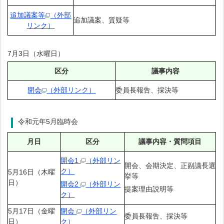
追加議案等
（外部
追加議案、質疑等
リンク）
7月3日（水曜日）
区分
議事内容
閉会
（外部リンク）
委員長報告、採決等
令和元年5月臨時会
月日
区分
議事内容・質問項目
開会1
（外部リン
開会、会期決定、正副議長選
ク）
5月16日（木曜
挙等
日）
開会2
（外部リン
提案理由説明等
ク）
5月17日（金曜
閉会
（外部リン
委員長報告、採決等
日）
ク）