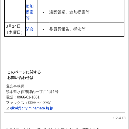
追加
提案
-
議案質疑、追加提案等
等
3月14日
閉会
-
委員長報告、採決等
（木曜日）
このページに関する
お問い合わせは
議会事務局
熊本県水俣市陣内一丁目1番1号
電話：0966-61-1661
ファックス：0966-62-0987
gikai@city.minamata.lg.jp
（ID:1147）