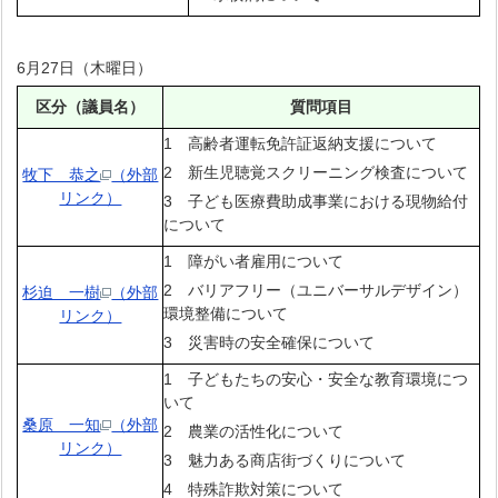
6月27日（木曜日）
区分（議員名）
質問項目
1 高齢者運転免許証返納支援について
2 新生児聴覚スクリーニング検査について
牧下 恭之
（外部
リンク）
3 子ども医療費助成事業における現物給付
について
1 障がい者雇用について
2 バリアフリー（ユニバーサルデザイン）
杉迫 一樹
（外部
環境整備について
リンク）
3 災害時の安全確保について
1 子どもたちの安心・安全な教育環境につ
いて
桑原 一知
（外部
2 農業の活性化について
リンク）
3 魅力ある商店街づくりについて
4 特殊詐欺対策について