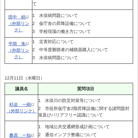
て
1 水俣病問題について
田中 睦
（外部リン
2 仮庁舎の昇降設備について
ク）
3 学校現場の働き方について
1 災害対応について
平岡 朱
2 中等度難聴者の補聴器購入について
（外部リン
ク）
3 水俣病問題について
12月11日（水曜日）
議員名
質問項目
1 水俣川の防災対策等について
杉迫 一樹
2 市役所仮庁舎2階昇降設備に関する諸問題対
（外部リンク）
策及びバリアフリー認識について
1 地域公共交通網形成計画について
2 通信インフラ整備について
桑原 一知