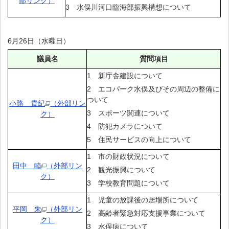
部リンク）
3 水俣川河口臨海部振興構想について
6月26日（水曜日）
議員名
質問項目
1 新庁舎建設について
2 エコパーク水俣及びその周辺の整備に
ついて
小路 貴紀
（外部リン
3 スポーツ関連について
ク）
4 防犯カメラについて
5 住民サービスの向上について
1 市の財政状況について
田中 睦
（外部リン
2 観光振興について
ク）
3 学校教育問題について
1 児童の放課後の居場所について
平岡 朱
（外部リン
2 高齢者緊急対応支援事業について
ク）
3 水俣病について