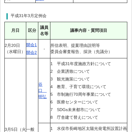
平成31年3月定例会
議員
月日
区分
議事内容・質問項目
名等
開会1
2月20日
所信表明、提案理由説明等
-
（水曜日）
委員会審査報告、採決（先議分）
開会2
1 平成31年度施政方針について
2 企業誘致について
3 観光施策について
谷
4 教育、子育て環境について
口
5 市制施行70周年事業について
明弘
6 医療センターについて
7 SDGs未来都市について
8 庁舎建て替えについて
1 水俣市長崎地区太陽光発電所設置計画
3月5日（火
一般