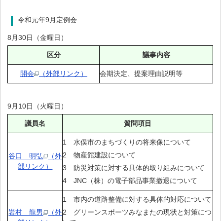
令和元年9月定例会
8月30日（金曜日）
区分
議事内容
開会
（外部リンク）
会期決定、提案理由説明等
9月10日（火曜日）
議員名
質問項目
1 水俣市のまちづくりの将来像について
2 物産館建設について
谷口 明弘
（外
部リンク）
3 防災対策に対する具体的取り組みについて
4 JNC（株）の電子部品事業撤退について
1 市内の道路整備に対する具体的対応について
岩村 龍男
（外
2 グリーンスポーツみなまたの現状と対策につ