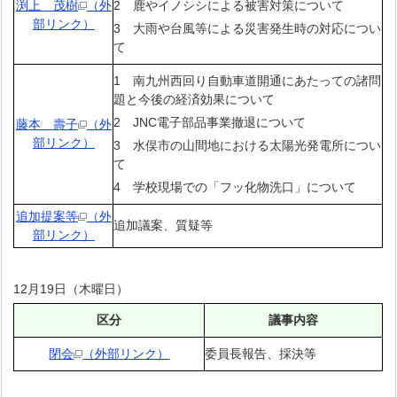
渕上 茂樹
（外
2 鹿やイノシシによる被害対策について
部リンク）
3 大雨や台風等による災害発生時の対応につい
て
1 南九州西回り自動車道開通にあたっての諸問
題と今後の経済効果について
2 JNC電子部品事業撤退について
藤本 壽子
（外
部リンク）
3 水俣市の山間地における太陽光発電所につい
て
4 学校現場での「フッ化物洗口」について
追加提案等
（外
追加議案、質疑等
部リンク）
12月19日（木曜日）
区分
議事内容
閉会
（外部リンク）
委員長報告、採決等