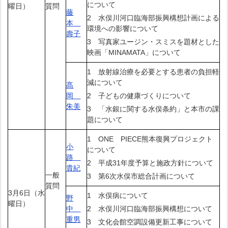
について
曜日）
質問
藤
2 水俣川河口臨海部振興構想計画による
本
環境への影響について
壽子
3 写真家ユージン・スミスを題材とした
映画「MINAMATA」について
1 放射線治療を必要とする患者の負担軽
減について
髙
岡
2 子どもの健康づくりについて
朱美
3 「水銀に関する水俣条約」と本市の課
題について
1 ONE PIECE熊本復興プロジェクト
小
について
路
2 平成31年度予算と施政方針について
貴紀
一般
3 第6次水俣市総合計画について
質問
3月6日（水
1 水俣病について
野
曜日）
中
2 水俣川河口臨海部振興構想について
重男
3 文化会館空調設備更新工事について