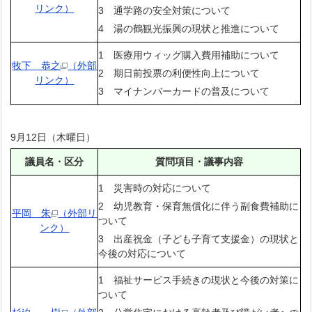
リンク）
3 通学路の安全対策について
4 湯の鶴観光振興の現状と推進について
1 医療用ウィッグ購入費用補助について
牧下 恭之
（外部
2 期日前投票の利便性向上について
リンク）
3 マイナンバーカードの普及について
9月12日（木曜日）
議員名・区分
質問項目・議事内容
1 災害時の対応について
2 幼児教育・保育無償化に伴う副食費補助に
平岡 朱
（外部リ
ついて
ンク）
3 出産祝金（子ども子育て支援金）の現状と
今後の対応について
1 福祉サービス手続きの現状と今後の対策に
ついて