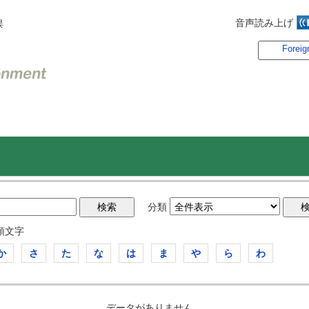
音声読み上げ
俣
Foreig
分類
頭文字
か
さ
た
な
は
ま
や
ら
わ
データがありません。