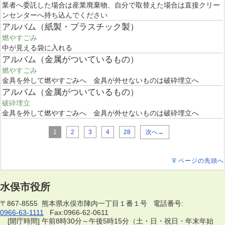
業者へ委託した場合は産業廃棄物、自分で取替えた場合は直接クリー
ンセンターへ持ち込んでください
アルバム（紙製・プラスチック製）
燃やすごみ
中が見える袋に入れる
アルバム（金属がついているもの）
燃やすごみ
金具を外して燃やすごみへ 金具が外せないものは破砕埋立へ
アルバム（金属がついているもの）
破砕埋立
金具を外して燃やすごみへ 金具が外せないものは破砕埋立へ
1
2
3
4
28
次へ→
ページの先頭へ
水俣市役所
〒867-8555 熊本県水俣市陣内一丁目１番１号 電話番号:
0966-63-1111
Fax:0966-62-0611
[開庁時間] 午前8時30分～午後5時15分（土・日・祝日・年末年始