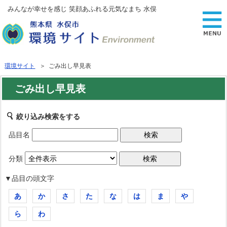
みんなが幸せを感じ 笑顔あふれる元気なまち 水俣
環境サイト
＞ ごみ出し早見表
ごみ出し早見表
絞り込み検索をする
品目名
分類
▼品目の頭文字
あ
か
さ
た
な
は
ま
や
ら
わ