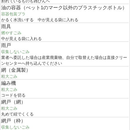
割れているものも雑びんへ
油の容器（ぺット1のマーク以外のプラスチックボトル）
容器包装プラ
かるく水洗いする 中が見える袋に入れる
雨具
燃やすごみ
中が見える袋に入れる
雨戸
収集しないごみ
業者へ委託した場合は産業廃棄物、自分で取替えた場合は直接クリー
ンセンターへ持ち込んでください
網（金属製）
粗大ごみ
編み機
粗大ごみ
コードを切る
網戸（網）
粗大ごみ
丸めて紐でくくる
網戸（枠）
収集しないごみ