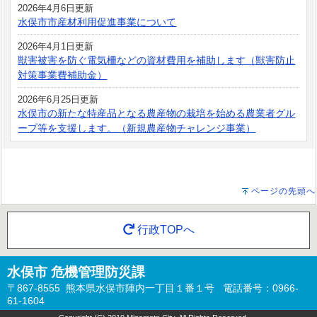
2026年4月6日更新
水俣市市産材利用促進事業について
2026年4月1日更新
獣害被害を防ぐ電気柵などの資材費用を補助します（獣害防止
対策事業費補助金）
2026年6月25日更新
水俣市の新たな特産品となる農産物の栽培を始める農業者グル
ープ等を支援します。（新規農産物チャレンジ事業）
ページの先頭へ
行政TOPへ
水俣市 危機管理防災課
〒867-8555 熊本県水俣市陣内一丁目１番１号 電話番号：0966-
61-1604