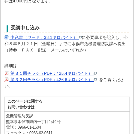
額は4,000円となります。
受講申し込み
申込書（ワード：38.1キロバイト）
に必要事項を記入し、令
和８年８月２１日（金曜日）までに水俣市危機管理防災課へ提出
（持参・ＦＡＸ・郵送・メールのいずれか）
詳細は
第３１回チラシ（PDF：425.4キロバイト）
第３２回チラシ（PDF：426.6キロバイト）
をご覧くださ
い。
このページに関する
お問い合わせは
危機管理防災課
熊本県水俣市陣内一丁目1番1号
電話：0966-61-1604
ファックス：0966-62-0611